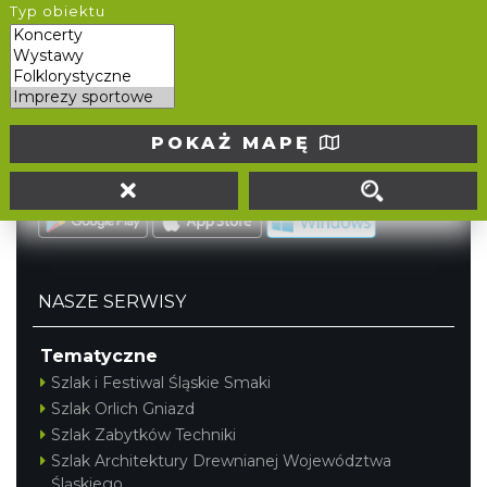
Typ obiektu
tel. (32) 207 207 1
info@slaskie.travel
Portal powstał w ramach projektu
Mobilne Śląskie
POKAŻ MAPĘ
Darmowa aplikacja
SLASKIE.travel
dostępna na
platformach
NASZE SERWISY
Tematyczne
Szlak i Festiwal Śląskie Smaki
Szlak Orlich Gniazd
Szlak Zabytków Techniki
Szlak Architektury Drewnianej Województwa
Śląskiego