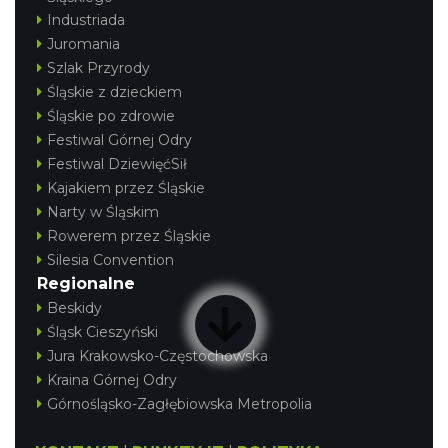
Industriada
Juromania
Szlak Przyrody
Śląskie z dzieckiem
Śląskie po zdrowie
Festiwal Górnej Odry
Festiwal DziewięćSił
Kajakiem przez Śląskie
Narty w Śląskim
Rowerem przez Śląskie
Silesia Convention
Regionalne
Beskidy
Śląsk Cieszyński
Jura Krakowsko-Częstochowska
Kraina Górnej Odry
Górnośląsko-Zagłębiowska Metropolia