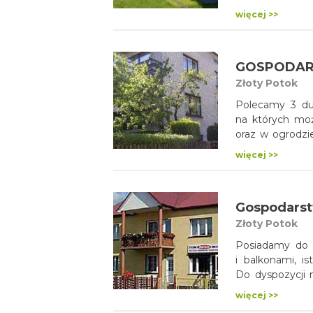
i w pełni wypo
więcej >>
taras, na pod
z kompletami m
Złoty Potok
Polecamy 3 du
na których moż
oraz w ogrodzie rozpalić grilla. Do dyspozycji gości mamy w pełni
wyposażona łaz
więcej >>
się aneks kuche
Złoty Potok
Posiadamy do wynajęcia pokoje 2, 3, 
i balkonami, i
Do dyspozycji 
gdzie można pr
więcej >>