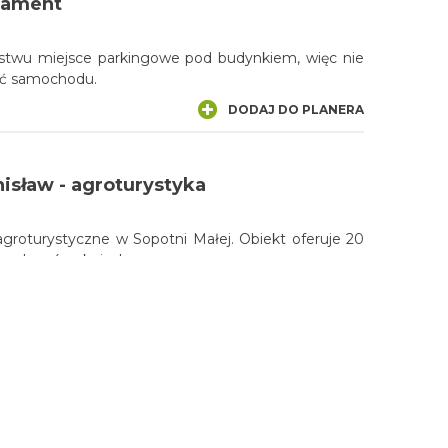
rtament
twu miejsce parkingowe pod budynkiem, więc nie
ać samochodu.
DODAJ DO PLANERA
isław - agroturystyka
groturystyczne w Sopotni Małej. Obiekt oferuje 20
wych w 4 pokojach.
DODAJ DO PLANERA
h
 miejscami gościnnymi o każdej porze roku. Goście
ścią, wsparciem i inspiracją do wszelkich działań i