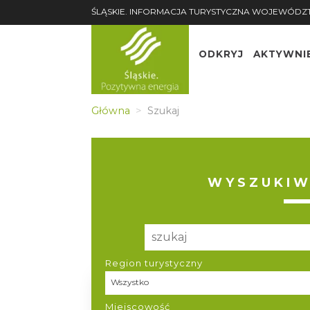
ŚLĄSKIE. INFORMACJA TURYSTYCZNA WOJEWÓDZ
ODKRYJ
AKTYWNI
Główna
Szukaj
WYSZUKIW
Region turystyczny
Region turystyczny
Wszystko
Miejscowość