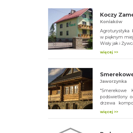
Koczy Zam
Koniaków
Agroturystyka 
w pięknym mie
Wisły jak i Żywc
więcej >>
Smerekowe
Jaworzynka
"Smerekowe Kr
podświetlony o
drzewa kompo
z tradycją, gdz
więcej >>
się w nim od pi