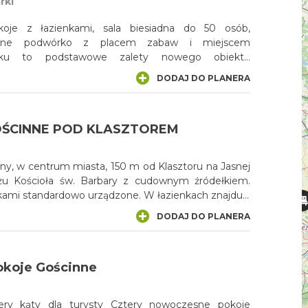
rki
koje z łazienkami, sala biesiadna do 50 osób,
wane podwórko z placem zabaw i miejscem
ku to podstawowe zalety nowego obiektu
ciniec Zaklasztorze w jurajskiej Gminie Żarki.
DODAJ DO PLANERA
OŚCINNE POD KLASZTOREM
ny, w centrum miasta, 150 m od Klasztoru na Jasnej
żu Kościoła św. Barbary z cudownym źródełkiem.
nkami standardowo urządzone. W łazienkach znajdują
na piankę do rąk oraz na szampon i żel do kąpieli,
DODAJ DO PLANERA
 wentylatory i grzejniki /opcjonalnie/, klimatyzacja
spólnej.
okoje Gościnne
ery kąty dla turysty Cztery nowoczesne pokoje