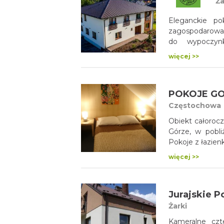
Ża
Eleganckie po
zagospodaro
do wypoczyn
noclegowego Goś
więcej >>
POKOJE G
Częstochowa
Obiekt całorocz
Górze, w pobli
Pokoje z łazie
się podajniki 
więcej >>
bezpłatne WiFi,
w przestrzeni w
Jurajskie P
Żarki
Kameralne czt