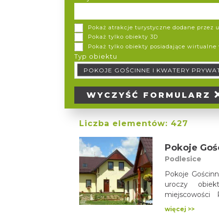
Pokaż atrakcje turystyczne dodane przez
Pokaż tylko obiekty 3D
Pokaż tylko obiekty posiadające wirtualne
Typ obiektu
Typ obiektu Typ wypożyczalni
POKOJE GOŚCINNE I KWATERY PRYWA
WYCZYŚĆ
FORMULARZ
Liczba elementów:
427
Podlesice
Pokoje Gościnn
uroczy obiek
miejscowości 
Krakowsko-Częs
więcej >>
Krajobrazowego 