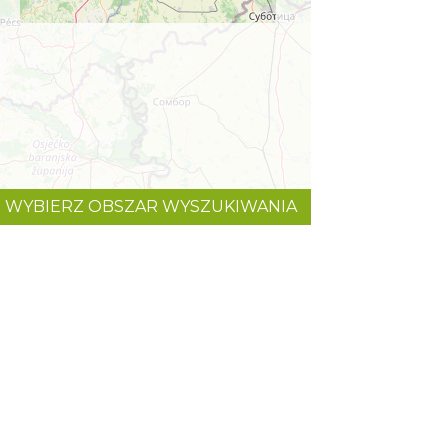
WYBIERZ OBSZAR WYSZUKIWANIA
©
OpenStreetMap
contributors.