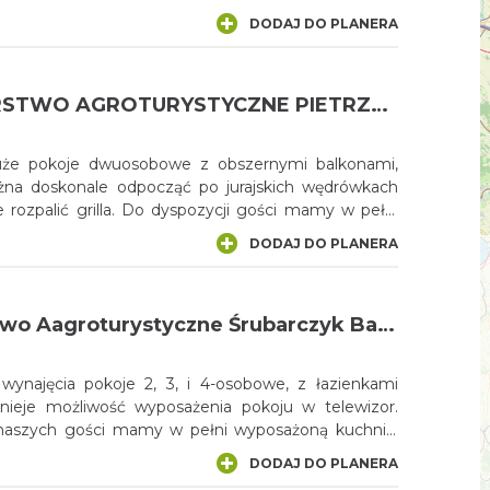
sażony aneks kuchenny. Przed domkiem zadaszony
DODAJ DO PLANERA
wórku zadaszona altana porośnięta winoroślą
ebli wypoczynkowych z możliwością grilowania.
GOSPODARSTWO AGROTURYSTYCZNE PIETRZAK BARBARA
że pokoje dwuosobowe z obszernymi balkonami,
na doskonale odpocząć po jurajskich wędrówkach
ienkę, a także kuchnię. W każdym pokoju znajduje
DODAJ DO PLANERA
nny gdzie można przygotować posiłki.
Gospodarstwo Aagroturystyczne Śrubarczyk Barbara i Waldemar
i 4-osobowe, z łazienkami
stnieje możliwość wyposażenia pokoju w telewizor.
naszych gości mamy w pełni wyposażoną kuchnię,
zygotowywać sobie posiłki.
DODAJ DO PLANERA