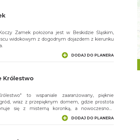
ek
Koczy Zamek położona jest w Beskidzie Śląskim,
jscu widokowym z dogodnym dojazdem z kierunku
a.
DODAJ DO PLANERA
 Królestwo
ólestwo" to wspaniale zaaranżowany, pięknie
gród, wraz z przepięknym domem, gdzie prostota
nuje się z misterną koronką, a nowoczesność
ie sztuka idzie w parze z funkcjonalnością. Zakochasz
DODAJ DO PLANERA
erwszego wejrzenia.