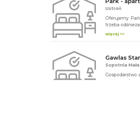
Park - apa
Ustroń
Oferujemy Pańs
trzeba odśnież
więcej >>
Gawlas Stan
Sopotnia Mała
Gospodarstwo a
miejsc noclego
więcej >>
U Sawickic
Krzyżowa
Nasz dom służy
są dla nas rado