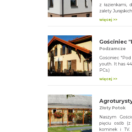
z łazienkami, 
zalety Jurajski
więcej >>
Gościniec "P
Podzamcze
Gościniec "Pod 
youth. It has 44
PCs.)
więcej >>
Agroturyst
Złoty Potok
Naszym Gościo
pięciu osób (z
kominek i TV. 