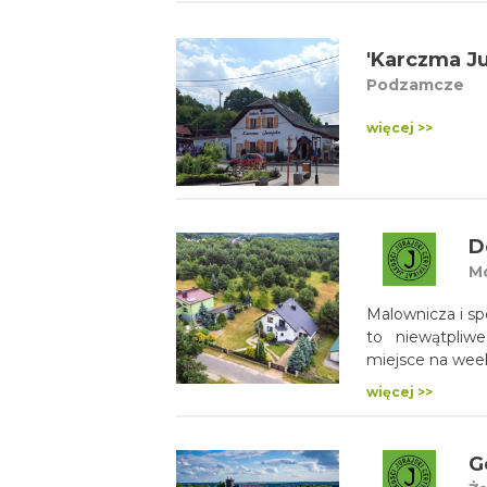
'Karczma Ju
Podzamcze
więcej >>
D
M
Malownicza i s
to niewątpliw
miejsce na week
więcej >>
G