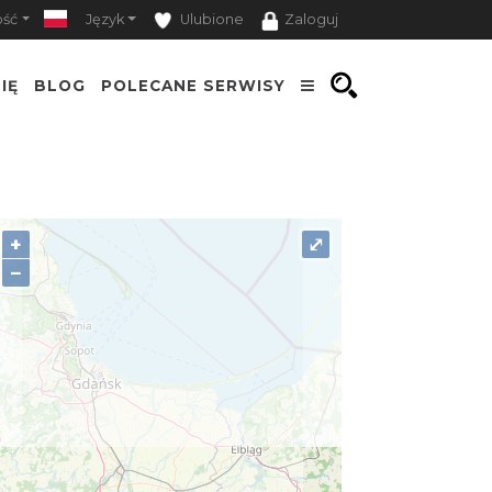
ość
Język
Ulubione
Zaloguj
IĘ
BLOG
POLECANE SERWISY
+
⤢
−