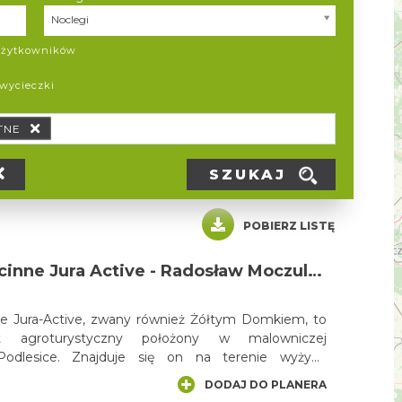
Kategoria
Noclegi
 użytkowników
 wycieczki
TNE
SZUKAJ
POBIERZ LISTĘ
Pokoje Gościnne Jura Active - Radosław Moczulski
e Jura-Active, zwany również Żółtym Domkiem, to
t agroturystyczny położony w malowniczej
Podlesice. Znajduje się on na terenie wyżyny
tochowskiej, otoczony pięknymi krajobrazami Parku
DODAJ DO PLANERA
Orlich Gniazd.