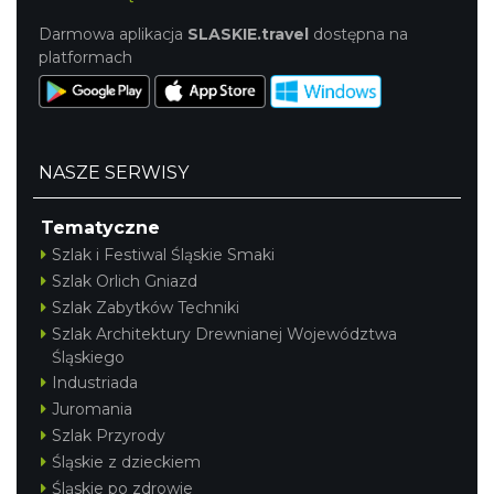
Darmowa aplikacja
SLASKIE.travel
dostępna na
platformach
NASZE SERWISY
Tematyczne
Szlak i Festiwal Śląskie Smaki
Szlak Orlich Gniazd
Szlak Zabytków Techniki
Szlak Architektury Drewnianej Województwa
Śląskiego
Industriada
Juromania
Szlak Przyrody
Śląskie z dzieckiem
Śląskie po zdrowie