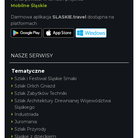
Mobilne Śląskie
Darmowa aplikacja
SLASKIE.travel
dostępna na
platformach
NASZE SERWISY
Tematyczne
Szlak i Festiwal Śląskie Smaki
Szlak Orlich Gniazd
Szlak Zabytków Techniki
Szlak Architektury Drewnianej Województwa
Śląskiego
Industriada
Juromania
Szlak Przyrody
Śląskie z dzieckiem