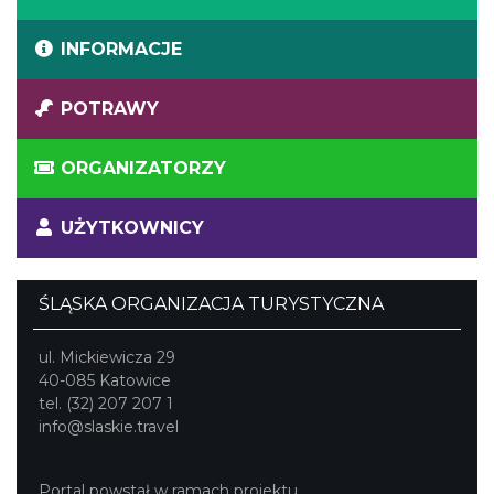
INFORMACJE
POTRAWY
ORGANIZATORZY
UŻYTKOWNICY
ŚLĄSKA ORGANIZACJA TURYSTYCZNA
ul. Mickiewicza 29
40-085 Katowice
tel. (32) 207 207 1
info@slaskie.travel
Portal powstał w ramach projektu