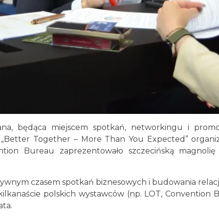
niana, będąca miejscem spotkań, networkingu i promo
a „Better Together – More Than You Expected” organi
ntion Bureau zaprezentowało szczecińską magnolię
sywnym czasem spotkań biznesowych i budowania relacji
z kilkanaście polskich wystawców (np. LOT, Convention
ata.