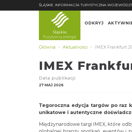
ŚLĄSKIE. INFORMACJA TURYSTYCZNA WOJEWÓDZ
ODKRYJ
AKTYWNI
Główna
Aktualności
IMEX Frankfurt 2
IMEX Frankfu
Data publikacji:
27 MAJ 2026
Tegoroczna edycja targów po raz ko
unikatowe i autentyczne doświadcze
Międzynarodowe targi IMEX, które odbył
globalnej branży spotkań, eventów i