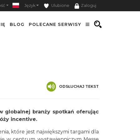
ość
Język
Ulubione
Zaloguj
IĘ
BLOG
POLECANE SERWISY
ODSŁUCHAJ TEKST
w globalnej branży spotkań oferując
óży incentive.
ia, które jest największymi targami dla
 się w centrum wystawienniczym Messe