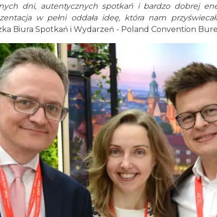
nych dni, autentycznych spotkań i bardzo dobrej ene
zentacja w pełni oddała ideę, która nam przyświecał
ka Biura Spotkań i Wydarzeń - Poland Convention Bureau