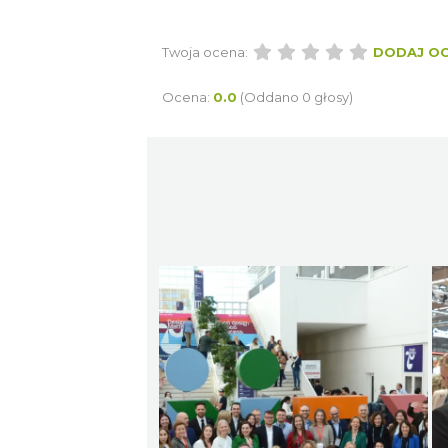
Twoja ocena:
DODAJ O
Ocena:
0.0
(Oddano 0 głosy)