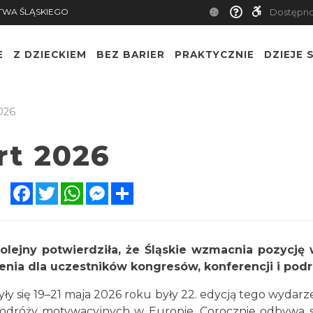
TWA ŚLĄSKIEGO
Dostępn
E
Z DZIECKIEM
BEZ BARIER
PRAKTYCZNIE
DZIEJE S
026
rt 2026
Facebook
Twitter
WhatsApp
Messenger
Share
lejny potwierdziła, że Śląskie wzmacnia pozycję 
nia dla uczestników kongresów, konferencji i podr
y się 19–21 maja 2026 roku były 22. edycją tego wydarzen
 podróży motywacyjnych w Europie. Corocznie odbywa