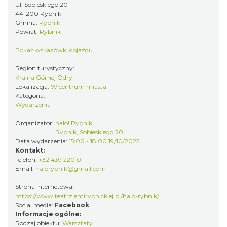
Ul. Sobieskiego 20
0.00 km
2026-08-22
44-200 Rybnik
Gmina:
Rybnik
Powiat:
Rybnik
Pokaż wskazówki dojazdu
Region turystyczny:
Kraina Górnej Odry
Lokalizacja:
W centrum miasta
Kategoria:
Coś z niczego - organizery z tektury, z
Wydarzenia
makramy...
Organizator:
halo! Rybnik
Rybnik
Rybnik, Sobieskiego 20
0.00 km
2026-08-19
Data wydarzenia:
15:00 - 18:00 19/10/2025
Kontakt:
Telefon:
+32 439 220 0
Email:
halorybnik@gmail.com
Strona internetowa:
https://www.teatrziemirybnickiej.pl/halo-rybnik/
Social media:
Facebook
Informacje ogólne:
Rodzaj obiektu:
Warsztaty