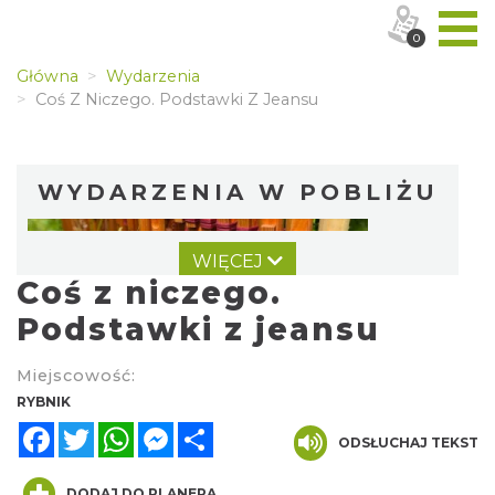
0
Główna
Wydarzenia
Coś Z Niczego. Podstawki Z Jeansu
WYDARZENIA W POBLIŻU
WIĘCEJ
Coś z niczego.
Podstawki z jeansu
Miejscowość:
Warsztat gry na flecie indiańskim –
RYBNIK
pierwsze kroki w świecie melodii
Facebook
Twitter
WhatsApp
Messenger
Share
ODSŁUCHAJ TEKST
Rybnik
0.00 km
2026-09-10
DODAJ DO PLANERA