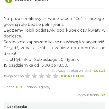
Na październikowych warsztatach "Coś z niczego"
główną rolę będzie pełnił jeans.
Będziemy robili podstawki pod kubek czy kwiaty w
doniczce.
Spotkanie miłośników numizmatów
Serdecznie zapraszam licząc na Waszą kreatywność.
Rybnik
Przyjdź, zobacz, zrób – i zabierz do domu własne
0.00 km
2026-08-08
dzieło!
halo! Rybnik ul. Sobieskiego 20, Rybnik
19 października od 15.00 do 18.00.
Zauważyłeś błąd w treści?
ZGŁOŚ
Twoja ocena:
DODAJ OCENĘ
Ocena:
0.0
(Oddano 0 głosy)
Wyświetlenia:
33
Wakacyjne Warsztaty Malarskie "Rybnik -
miasto zieleni"
Lokalizacja:
Rybnik