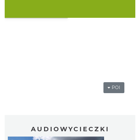
Koncert Sandry w Gliwicach
Gliwice
21.05 km
2026-10-16
POI
Wystawa prof. Włodzimierza
Kwiatkowskiego w Tichauer Art Gallery
Tychy
27.13 km
2026-07-31
AUDIOWYCIECZKI