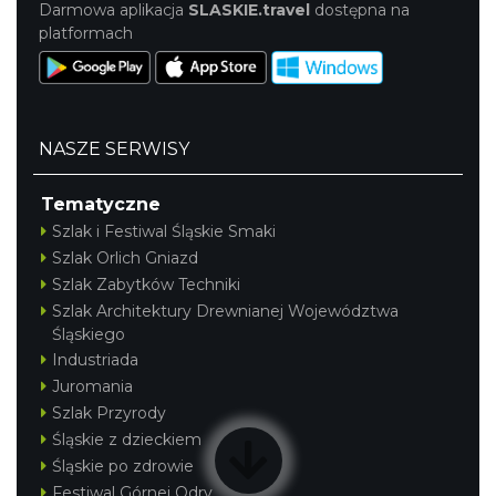
Darmowa aplikacja
SLASKIE.travel
dostępna na
platformach
NASZE SERWISY
Tematyczne
Szlak i Festiwal Śląskie Smaki
Szlak Orlich Gniazd
Szlak Zabytków Techniki
Szlak Architektury Drewnianej Województwa
Śląskiego
Industriada
Juromania
Szlak Przyrody
Śląskie z dzieckiem
Śląskie po zdrowie
Festiwal Górnej Odry