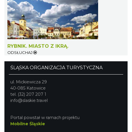
Święto Ziół w pszczyńskim skansenie
Pszczyna
28.63 km
2026-08-15
RYBNIK. MIASTO Z IKRĄ.
ODSŁUCHAJ
ŚLĄSKA ORGANIZACJA TURYSTYCZNA
ul. Mickiewicza 29
40-085 Katowice
tel. (32) 207 207 1
Fanny Days w Krowiarkach
info@slaskie.travel
Krowiarki
29.75 km
2026-08-09
Portal powstał w ramach projektu
Mobilne Śląskie