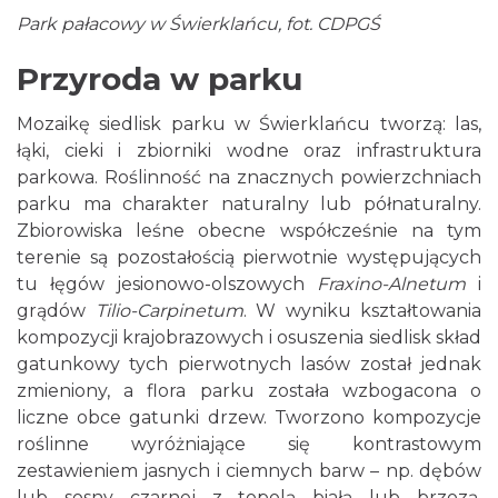
Park pałacowy w Świerklańcu, fot. CDPGŚ
Przyroda w parku
Mozaikę siedlisk parku w Świerklańcu tworzą: las,
łąki, cieki i zbiorniki wodne oraz infrastruktura
parkowa. Roślinność na znacznych powierzchniach
parku ma charakter naturalny lub półnaturalny.
Zbiorowiska leśne obecne współcześnie na tym
terenie są pozostałością pierwotnie występujących
tu łęgów jesionowo-olszowych
Fraxino-Alnetum
i
grądów
Tilio-Carpinetum
. W wyniku kształtowania
kompozycji krajobrazowych i osuszenia siedlisk skład
gatunkowy tych pierwotnych lasów został jednak
zmieniony, a flora parku została wzbogacona o
liczne obce gatunki drzew. Tworzono kompozycje
roślinne wyróżniające się kontrastowym
zestawieniem jasnych i ciemnych barw – np. dębów
lub sosny czarnej z topolą białą lub brzozą.