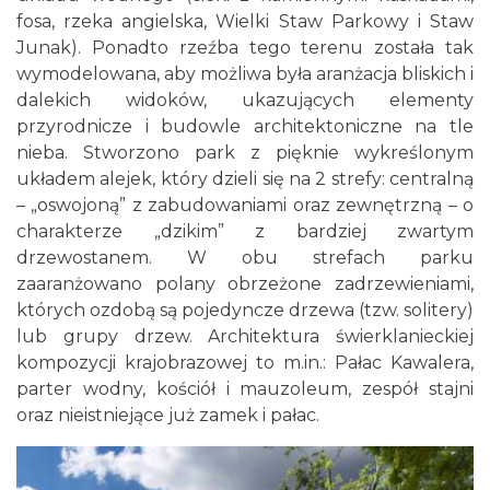
fosa, rzeka angielska, Wielki Staw Parkowy i Staw
Junak). Ponadto rzeźba tego terenu została tak
wymodelowana, aby możliwa była aranżacja bliskich i
dalekich widoków, ukazujących elementy
przyrodnicze i budowle architektoniczne na tle
nieba. Stworzono park z pięknie wykreślonym
układem alejek, który dzieli się na 2 strefy: centralną
– „oswojoną” z zabudowaniami oraz zewnętrzną – o
charakterze „dzikim” z bardziej zwartym
drzewostanem. W obu strefach parku
zaaranżowano polany obrzeżone zadrzewieniami,
których ozdobą są pojedyncze drzewa (tzw. solitery)
lub grupy drzew. Architektura świerklanieckiej
kompozycji krajobrazowej to m.in.: Pałac Kawalera,
parter wodny, kościół i mauzoleum, zespół stajni
oraz nieistniejące już zamek i pałac.