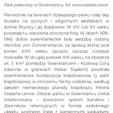
Park pałacowy w Świerklańcu, fot.
www.slaskie.travel
Pierwotnie na terenach dzisiejszego parku rosły lasy
liściaste na żyznych i wilgotnych siedliskach w
dolinie Brynicy i jej dopływów. W XIV lub XV wieku
powstała tu warownia otoczona fosą. W latach 1618-
1945 dobra świerklanieckie były siedzibą rodziny
Henckel von Donnersmarck, za sprawą której pod
koniec XVIII wieku zaczęto osuszać tutejsze
mokradła. W drugiej połowie XIX wieku, na obszarze
2
ok. 5 km
pomiędzy Świerklańcem i Kozłową Górą
(obecnie w granicach Piekar Śląskich) powstała
świerklaniecka kompozycja krajobrazowa, tj. park
krajobrazowy w otoczeniu farmy ozdobnej, według
założeń niemieckiego planisty krajobrazu Petera
Josepha Lenne. Obszar parku w Świerklańcu został
zmeliorowany – stworzono system kanałów i
zbiorników retencyjnych w formie ozdobnego
układu wodnego (cieki z kamiennymi kaskadami,