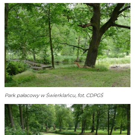
Park pałacowy w Świerklańcu, fot. CDPGŚ