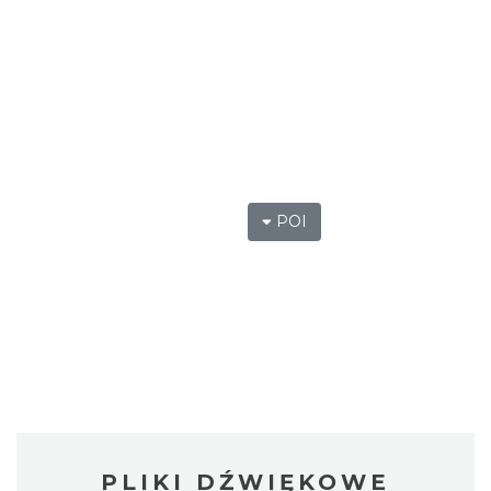
POI
PLIKI DŹWIĘKOWE