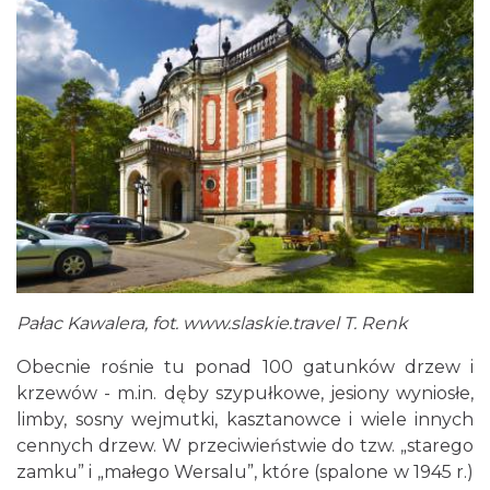
Pałac Kawalera, fot.
www.slaskie.travel
T. Renk
Obecnie rośnie tu ponad 100 gatunków drzew i
krzewów - m.in. dęby szypułkowe, jesiony wyniosłe,
limby, sosny wejmutki, kasztanowce i wiele innych
cennych drzew. W przeciwieństwie do tzw. „starego
zamku” i „małego Wersalu”, które (spalone w 1945 r.)