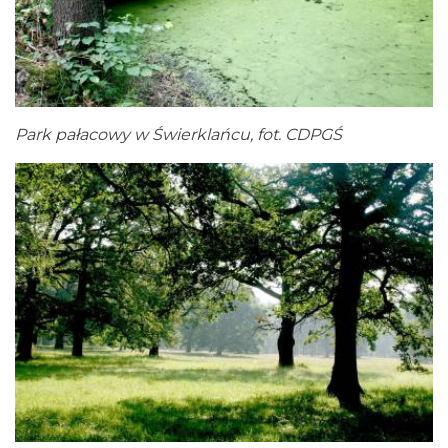
Park pałacowy w Świerklańcu, fot. CDPGŚ