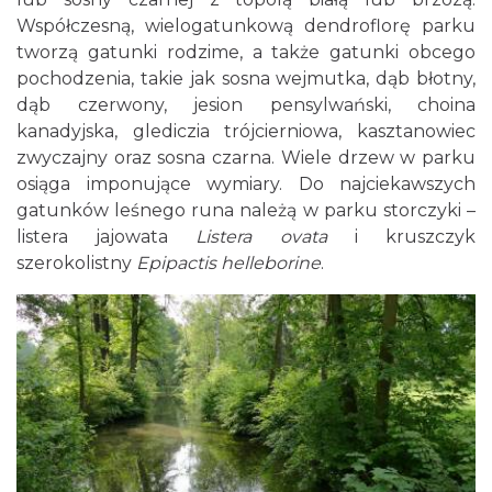
Współczesną, wielogatunkową dendroflorę parku
tworzą gatunki rodzime, a także gatunki obcego
pochodzenia, takie jak sosna wejmutka, dąb błotny,
dąb czerwony, jesion pensylwański, choina
kanadyjska, glediczia trójcierniowa, kasztanowiec
zwyczajny oraz sosna czarna. Wiele drzew w parku
osiąga imponujące wymiary. Do najciekawszych
gatunków leśnego runa należą w parku storczyki –
listera jajowata
Listera ovata
i kruszczyk
szerokolistny
Epipactis helleborine
.