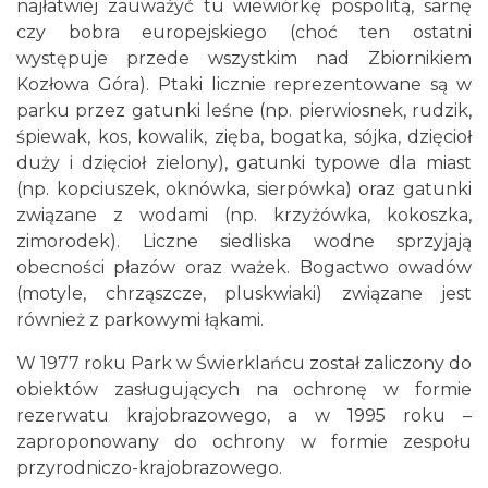
najłatwiej zauważyć tu wiewiórkę pospolitą, sarnę
czy bobra europejskiego (choć ten ostatni
występuje przede wszystkim nad Zbiornikiem
Kozłowa Góra). Ptaki licznie reprezentowane są w
parku przez gatunki leśne (np. pierwiosnek, rudzik,
śpiewak, kos, kowalik, zięba, bogatka, sójka, dzięcioł
duży i dzięcioł zielony), gatunki typowe dla miast
(np. kopciuszek, oknówka, sierpówka) oraz gatunki
związane z wodami (np. krzyżówka, kokoszka,
zimorodek). Liczne siedliska wodne sprzyjają
obecności płazów oraz ważek. Bogactwo owadów
(motyle, chrząszcze, pluskwiaki) związane jest
również z parkowymi łąkami.
W 1977 roku Park w Świerklańcu został zaliczony do
obiektów zasługujących na ochronę w formie
rezerwatu krajobrazowego, a w 1995 roku –
zaproponowany do ochrony w formie zespołu
przyrodniczo-krajobrazowego.