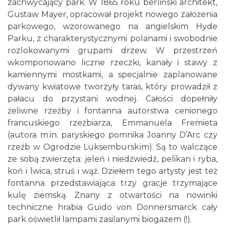
zachwycający park. W 1865 roku berliński architekt,
Gustaw Mayer, opracował projekt nowego założenia
parkowego, wzorowanego na angielskim Hyde
Parku, z charakterystycznymi polanami i swobodnie
rozlokowanymi grupami drzew. W przestrzeń
wkomponowano liczne rzeczki, kanały i stawy z
kamiennymi mostkami, a specjalnie zaplanowane
dywany kwiatowe tworzyły taras, który prowadził z
pałacu do przystani wodnej. Całości dopełniły
żeliwne rzeźby i fontanna autorstwa cenionego
francuskiego rzeźbiarza, Emmanuela Fremieta
(autora m.in. paryskiego pomnika Joanny D’Arc czy
rzeźb w Ogrodzie Luksemburskim). Są to walczące
ze sobą zwierzęta: jeleń i niedźwiedź, pelikan i ryba,
koń i lwica, struś i wąż. Dziełem tego artysty jest też
fontanna przedstawiająca trzy gracje trzymające
kulę ziemską. Znany z otwartości na nowinki
techniczne hrabia Guido von Donnersmarck cały
park oświetlił lampami zasilanymi biogazem (!).