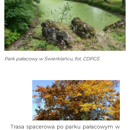
Park pałacowy w Świerklańcu, fot. CDPGŚ
Trasa spacerowa po parku pałacowym w