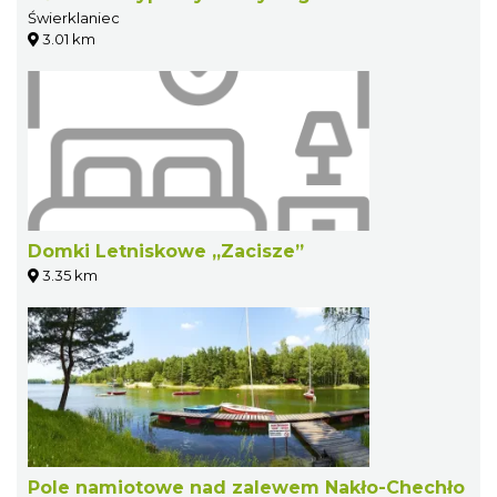
Świerklaniec
3.01 km
Domki Letniskowe „Zacisze”
3.35 km
Pole namiotowe nad zalewem Nakło-Chechło