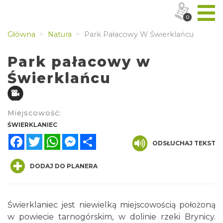
0
Główna
Natura
Park Pałacowy W Świerklańcu
Park pałacowy w
Świerklańcu
Miejscowość:
ŚWIERKLANIEC
Facebook
Twitter
WhatsApp
Messenger
Share
ODSŁUCHAJ TEKST
DODAJ DO PLANERA
Świerklaniec jest niewielką miejscowością położoną
w powiecie tarnogórskim, w dolinie rzeki Brynicy.