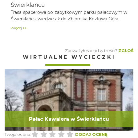
Świerklańcu
Trasa spacerowa po zabytkowym parku pałacowym w
Świerklańcu wiedzie aż do Zbiornika Kozłowa Góra.
więcej >>
Zauważyłeś błąd w treści?
ZGŁOŚ
WIRTUALNE WYCIECZKI
Pałac Kawalera w Świerklańcu
Twoja ocena:
DODAJ OCENĘ