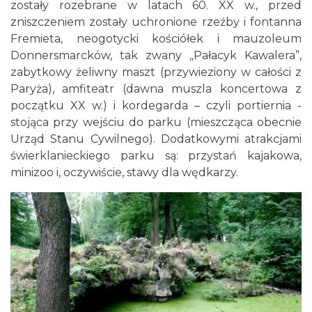
zostały rozebrane w latach 60. XX w., przed
zniszczeniem zostały uchronione rzeźby i fontanna
Fremieta, neogotycki kościółek i mauzoleum
Donnersmarcków, tak zwany „Pałacyk Kawalera”,
zabytkowy żeliwny maszt (przywieziony w całości z
Paryża), amfiteatr (dawna muszla koncertowa z
początku XX w.) i kordegarda – czyli portiernia -
stojąca przy wejściu do parku (mieszcząca obecnie
Urząd Stanu Cywilnego). Dodatkowymi atrakcjami
świerklanieckiego parku są: przystań kajakowa,
minizoo i, oczywiście, stawy dla wędkarzy.