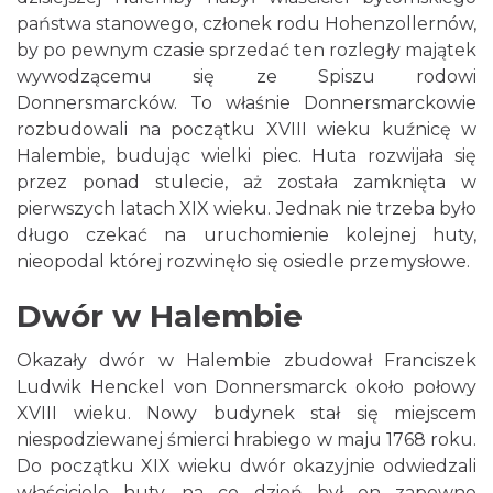
państwa stanowego, członek rodu Hohenzollernów,
by po pewnym czasie sprzedać ten rozległy majątek
wywodzącemu się ze Spiszu rodowi
Donnersmarcków. To właśnie Donnersmarckowie
rozbudowali na początku XVIII wieku kuźnicę w
Halembie, budując wielki piec. Huta rozwijała się
przez ponad stulecie, aż została zamknięta w
pierwszych latach XIX wieku. Jednak nie trzeba było
długo czekać na uruchomienie kolejnej huty,
nieopodal której rozwinęło się osiedle przemysłowe.
Dwór w Halembie
Okazały dwór w Halembie zbudował Franciszek
Ludwik Henckel von Donnersmarck około połowy
XVIII wieku. Nowy budynek stał się miejscem
niespodziewanej śmierci hrabiego w maju 1768 roku.
Do początku XIX wieku dwór okazyjnie odwiedzali
właściciele huty, na co dzień był on zapewne