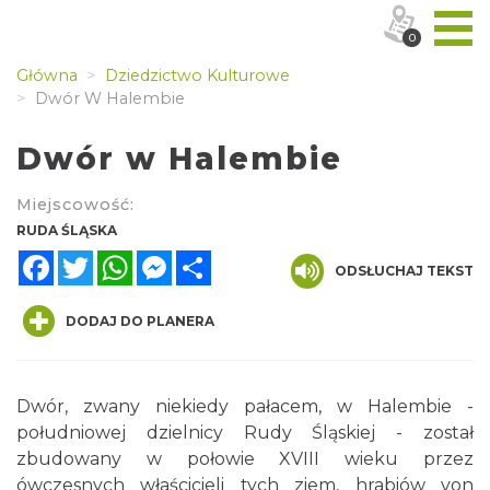
0
Główna
Dziedzictwo Kulturowe
Dwór W Halembie
Dwór w Halembie
Miejscowość:
RUDA ŚLĄSKA
Facebook
Twitter
WhatsApp
Messenger
Share
ODSŁUCHAJ TEKST
DODAJ DO PLANERA
Dwór, zwany niekiedy pałacem, w Halembie -
południowej dzielnicy Rudy Śląskiej - został
zbudowany w połowie XVIII wieku przez
ówczesnych właścicieli tych ziem, hrabiów von