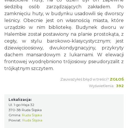
siedzibą osób zarządzających zakładem. Po
zamknięciu huty, w budynku usadowili się dworscy
leśnicy. Obecnie jest on własnością miasta, które
urządziło w nim bibliotekę. Budynek dworu w
Halembie został postawiony na planie prostokąta, z
cegły, w stylu barokowo-klasycystycznym; jest
dziewięcioosiowy, dwukondygnacyjny, przykryty
dachem mansardowym z lukarnami. W elewacji
frontowej wyodrębniono trójosiowy pseudoryzalit z
trójkątnym szczytem.
Zauważyłeś błąd w treści?
ZGŁOŚ
Wyświetlenia:
392
Lokalizacja:
Ul. 1-go Maja 32
370-38 Ruda Śląska
Gmina:
Ruda Śląska
Powiat:
Ruda Śląska