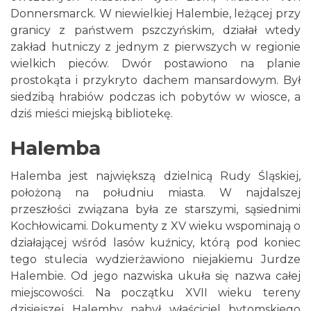
Donnersmarck. W niewielkiej Halembie, leżącej przy
granicy z państwem pszczyńskim, działał wtedy
zakład hutniczy z jednym z pierwszych w regionie
wielkich pieców. Dwór postawiono na planie
prostokąta i przykryto dachem mansardowym. Był
siedzibą hrabiów podczas ich pobytów w wiosce, a
dziś mieści miejską bibliotekę.
Halemba
Halemba jest największą dzielnicą Rudy Śląskiej,
położoną na południu miasta. W najdalszej
przeszłości związana była ze starszymi, sąsiednimi
Kochłowicami. Dokumenty z XV wieku wspominają o
działającej wśród lasów kuźnicy, którą pod koniec
tego stulecia wydzierżawiono niejakiemu Jurdze
Halembie. Od jego nazwiska ukuła się nazwa całej
miejscowości. Na początku XVII wieku tereny
dzisiejszej Halemby nabył właściciel bytomskiego