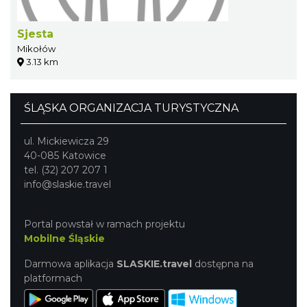
Sjesta
Mikołów
3.13 km
ŚLĄSKA ORGANIZACJA TURYSTYCZNA
ul. Mickiewicza 29
40-085 Katowice
tel. (32) 207 207 1
info@slaskie.travel
Portal powstał w ramach projektu
Mobilne Śląskie
Darmowa aplikacja
SLASKIE.travel
dostępna na
platformach