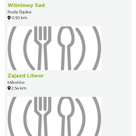
Wiśniowy Sad
Ruda Śląska
0.50 km
Zajazd Litwor
Mikołów
2.54 km