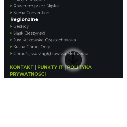
Rowerem przez Śląskie
Silesia Convention
Regionalne
Beskidy
Śląsk Cieszyński
Jura Krakowsko-Częstochowska
Kraina Górnej Odry
Górnośląsko-Zagłębiowska Metropolia
KONTAKT
|
PUNKTY IT
|
POLITYKA
PRYWATNOŚCI