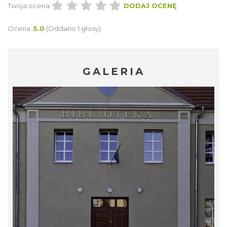
Twoja ocena:
DODAJ OCENĘ
Ocena:
5.0
(Oddano 1 głosy)
GALERIA