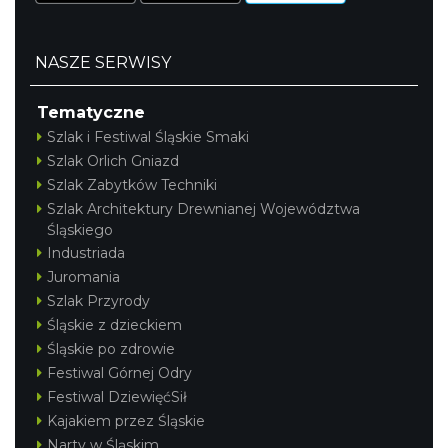
NASZE SERWISY
Tematyczne
Szlak i Festiwal Śląskie Smaki
Szlak Orlich Gniazd
Szlak Zabytków Techniki
Szlak Architektury Drewnianej Województwa
Śląskiego
Industriada
Juromania
Szlak Przyrody
Śląskie z dzieckiem
Śląskie po zdrowie
Festiwal Górnej Odry
Festiwal DziewięćSił
Kajakiem przez Śląskie
Narty w Śląskim