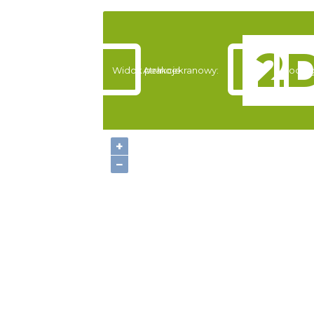
Widok pełnoekranowy:
Atrakcje
Nocleg
+
−