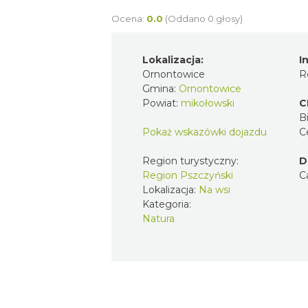
Ocena:
0.0
(Oddano 0 głosy)
Lokalizacja:
I
Ornontowice
R
Gmina:
Ornontowice
Powiat:
mikołowski
C
Bi
Pokaż wskazówki dojazdu
C
Region turystyczny:
D
Region Pszczyński
C
Lokalizacja:
Na wsi
Kategoria:
Natura