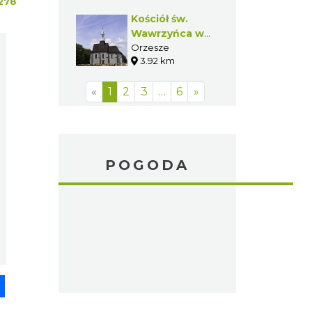
278
Kościół św.
Wawrzyńca w
Orzeszu
Orzesze
3.92 km
«
1
2
3
…
6
»
POGODA
pp
senger
Share