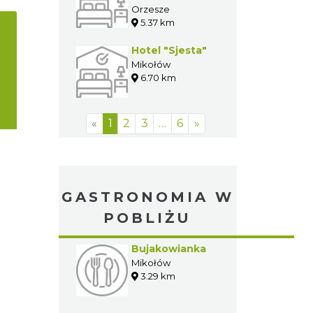
Orzesze
5.37 km
Hotel "Sjesta"
Mikołów
6.70 km
«
1
2
3
…
6
»
GASTRONOMIA W
POBLIŻU
Bujakowianka
Mikołów
3.29 km