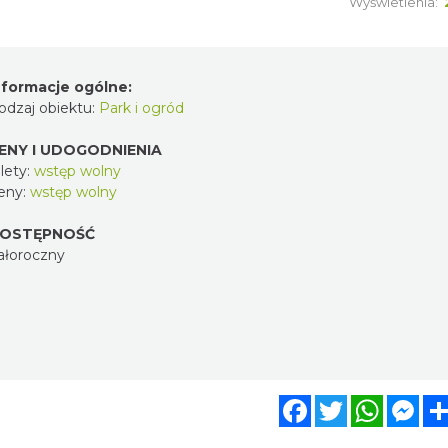
Wyświetlenia:
nformacje ogólne:
odzaj obiektu:
Park i ogród
ENY I UDOGODNIENIA
lety:
wstęp wolny
eny:
wstęp wolny
OSTĘPNOŚĆ
ałoroczny
Facebook
Twitter
WhatsA
Mes