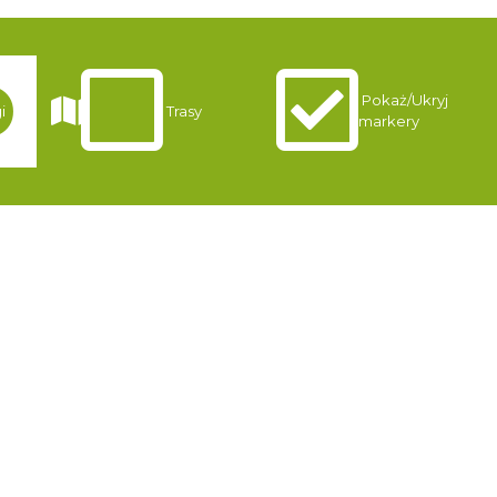
Pokaż/Ukryj
i
Trasy
markery