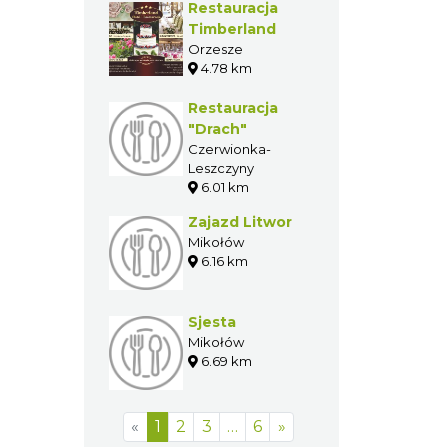
Restauracja
Timberland
Orzesze
4.78 km
Restauracja
"Drach"
Czerwionka-
Leszczyny
6.01 km
Zajazd Litwor
Mikołów
6.16 km
Sjesta
Mikołów
6.69 km
«
1
2
3
…
6
»