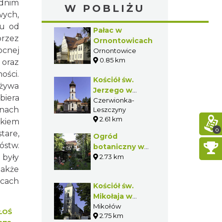
dnim
W POBLIŻU
wych,
ku od
Pałac w
przez
Ornontowicach
ocnej
Ornontowice
0.85 km
 oraz
ości.
Kościół św.
ożywa
Jerzego w
biera
Dębieńsku
Czerwionka-
enach
Leszczyny
2.61 km
skiem
0
tare,
Ogród
óstw.
botaniczny w
 były
Bujakowie
2.73 km
także
icach
Kościół św.
Mikołaja w
Bujakowie
Mikołów
ŁOŚ
2.75 km