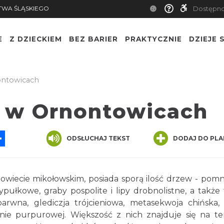
TWA ŚLĄSKIEGO
Dostępn
E
Z DZIECKIEM
BEZ BARIER
PRAKTYCZNIE
DZIEJE S
ntowicach
 w Ornontowicach
App
ssenger
Share
ODSŁUCHAJ TEKST
DODAJ DO PLA
wiecie mikołowskim, posiada sporą ilość drzew - pom
pułkowe, graby pospolite i lipy drobnolistne, a także 
arwna, glediczja trójcieniowa, metasekwoja chińska,
nie purpurowej. Większość z nich znajduje się na te