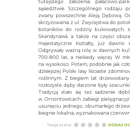
tutejszego założenia pałacowo-p
sąsiedztwie. Szczególnego rodzaju 
zwany powszechnie Aleją Dębową. Or
skrzyżowania z ul. Zwycięstwa do potok
botaników do rodziny bukowatych. W
Skandynawii, a także na części obsz
majestatyczne kształty, już dawno s
Odgrywały ważną rolę w dawnych kulta
700-800 lat, a niekiedy więcej. W młod
na wysokości. Potem, podobnie jak czło
dzisiejszej Polski lasy liściaste zdo
roślinnym. Z biegiem lat drzewostany
rozłożyste dęby darzone były szacunki
Tradycją stało się też sadzenie d
w Ornontowicach zabiegi pielęgnacyjne
usunięciu jednego, obumarłego drzewa 
biegnie lokalna, wyznakowana czerwon
Twoja ocena:
DODAJ O