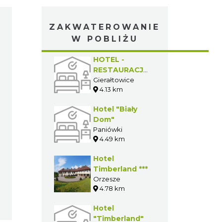
ZAKWATEROWANIE
W POBLIŻU
HOTEL -
RESTAURACJA
SZMARAGDOWA
Gierałtowice
4.13 km
Hotel "Biały
Dom"
Paniówki
4.49 km
Hotel
Timberland ***
Orzesze
4.78 km
Hotel
"Timberland"