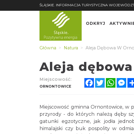
ŚLĄSKIE. INFORMACJA TURYSTYCZNA WOJEWÓDZ
ODKRYJ
AKTYWNI
Główna
Natura
Aleja Dębowa W Orno
Aleja dębowa
Miejscowość:
Facebook
Twitter
Whats
Me
ORNONTOWICE
Miejscowość gminna Ornontowice, w po
przyrody - do których należą dęby szy
gatunki egzotyczne, jak jodła jednob
himalajski czy buk pospolity w odmia