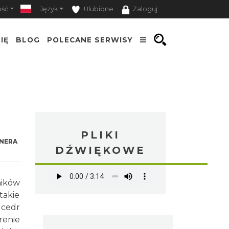
ość
Język
Ulubione
Zaloguj
IĘ
BLOG
POLECANE SERWISY
PLIKI
NERA
DŹWIĘKOWE
ników
takie
 cedr
renie