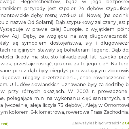
arkowego Hegenscheidtów, bądź w jego bezpośre
pomnikiem przyrody jest szpaler 74 dębów szypułko
nontowickie dęby rosną wzdłuż ul. Nowej (na odcin
u o nazwie Od Solarni). Dąb szypułkowy zaliczany jest 
ystępuje w prawie całej Europie, z wyjątkiem półn
arów Azji. Dęby, ze względu na swą długowieczność
tały się symbolem dostojeństwa, siły i długowieczn
ch religijnych, stawały się bohaterami legend. Dąb d
ości (kiedy ma sto, sto kilkadziesiąt lat) szybko przy
wiek, przestaje rosnąć, grubnie za to jego pień. Na ter
minowane przez dąb były niegdyś przeważającym zbiorowi
 dębowe ulegały przetrzebieniu, choć równocześnie s
em. U ludów słowiańskich uznawane były za siedzibę b
ębów przy różnych okazjach. W 2003 r. prowadzone
, polegające m.in. na wykonaniu cięć sanitarnych, a 
(wcześniej aleja liczyła 75 dębów). Aleją w Ornontow
ym kolorem, 6-kilometrowa, rowerowa Trasa Zachodnia.
Zauważyłeś błąd w treści?
ZG
CENĘ