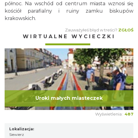
północ. Na wschód od centrum miasta wznosi się
kościół parafialny i ruiny zamku biskupów
krakowskich.
Zauważyłeś błąd w treści?
ZGŁOŚ
WIRTUALNE WYCIECZKI
Uroki małych miasteczek
Wyświetlenia:
487
Lokalizacja:
Siewierz