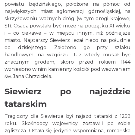
powiatu będzińskiego, położone na północ od
największych miast aglomeracji górnośląskiej, na
skrzyżowaniu ważnych dróg (w tym drogi krajowej
S1). Osada powstała być może na początku XI wieku
i – co ciekawe – w miejscu innym, niż późniejsze
miasto. Najstarszy Siewierz leżał nieco na południe
od dzisiejszego. Założono go przy szlaku
handlowym, na wzgórzu. Już wtedy musiał być
znacznym grodem, skoro przed rokiem 1144
wzniesiono w nim kamienny kościół pod wezwaniem
św. Jana Chrzciciela.
Siewierz po najeździe
tatarskim
Tragiczny dla Siewierza był najazd tatarski z 1259
roku. Skośnoocy wojownicy zostawili po sobie
zgliszcza. Ostała się jedynie wspomniana, romańska