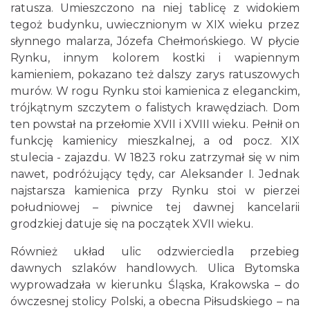
ratusza. Umieszczono na niej tablicę z widokiem
tegoż budynku, uwiecznionym w XIX wieku przez
słynnego malarza, Józefa Chełmońskiego. W płycie
Rynku, innym kolorem kostki i wapiennym
kamieniem, pokazano też dalszy zarys ratuszowych
murów. W rogu Rynku stoi kamienica z eleganckim,
trójkątnym szczytem o falistych krawędziach. Dom
ten powstał na przełomie XVII i XVIII wieku. Pełnił on
funkcję kamienicy mieszkalnej, a od pocz. XIX
stulecia - zajazdu. W 1823 roku zatrzymał się w nim
nawet, podróżujący tędy, car Aleksander I. Jednak
najstarsza kamienica przy Rynku stoi w pierzei
południowej – piwnice tej dawnej kancelarii
grodzkiej datuje się na początek XVII wieku.
Również układ ulic odzwierciedla przebieg
dawnych szlaków handlowych. Ulica Bytomska
wyprowadzała w kierunku Śląska, Krakowska – do
ówczesnej stolicy Polski, a obecna Piłsudskiego – na