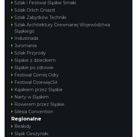
Szlak i Festiwal Śląskie Smaki
Szlak Orlich Gniazd
Szlak Zabytków Techniki
Szlak Architektury Drewnianej Województwa
Śląskiego
Industriada
Juromania
Szlak Przyrody
Śląskie z dzieckiem
Śląskie po zdrowie
Festiwal Górnej Odry
Festiwal DziewięćSił
Kajakiem przez Śląskie
Narty w Śląskim
Rowerem przez Śląskie
Silesia Convention
Regionalne
Beskidy
Śląsk Cieszyński