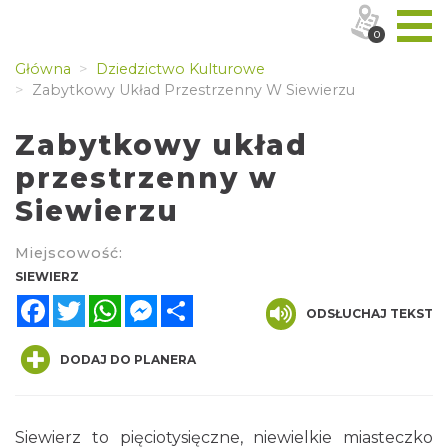
0
Główna
Dziedzictwo Kulturowe
Zabytkowy Układ Przestrzenny W Siewierzu
Zabytkowy układ
przestrzenny w
Siewierzu
Miejscowość:
SIEWIERZ
Facebook
Twitter
WhatsApp
Messenger
Share
ODSŁUCHAJ TEKST
DODAJ DO PLANERA
Siewierz to pięciotysięczne, niewielkie miasteczko