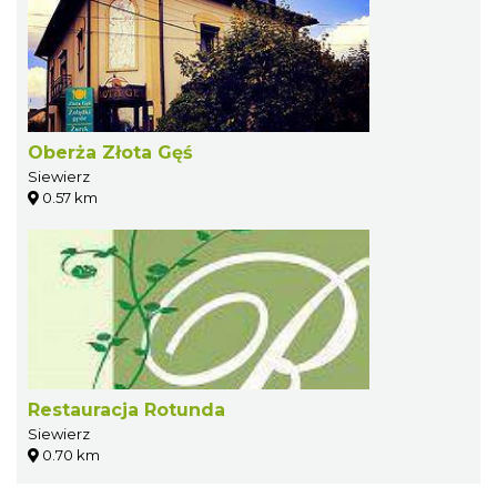
Oberża Złota Gęś
Siewierz
0.57 km
Restauracja Rotunda
Siewierz
0.70 km