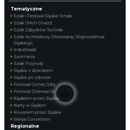
Tematyczne
Szlak i Festiwal Śląskie Smaki
Szlak Orlich Gniazd
Szlak Zabytków Techniki
Szlak Architektury Drewnianej Województwa
Śląskiego
Industriada
Juromania
Szlak Przyrody
Śląskie z dzieckiem
Śląskie po zdrowie
Festiwal Górnej Odry
Festiwal DziewięćSił
Kajakiem przez Śląskie
Narty w Śląskim
Rowerem przez Śląskie
Silesia Convention
Regionalne