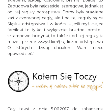
sklepami, szkołą, kościołem, pralnią, policją itp.
Zabudowa była najczęściej szeregowa, jednak są
od tej reguły odstępstwa. Domy były stawiane
zaś z czerwonej cegły, ale i od tej reguły są na
Śląsku odstępstwa. I w końcu – jeśli myślicie, że
familoki to tylko i wyłącznie brudne, proste i
sztampowe budynki, to także i od tej reguły (a
może i przede wszystkim!) są liczne odstępstwa.
O których dzisiaj chciałem Wam nieco
opowiedzieć."
Cały tekst z dnia 5.06.2017 do zobaczenia