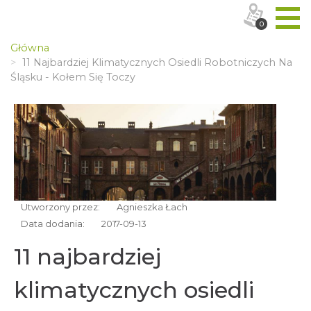
0
Główna
11 Najbardziej Klimatycznych Osiedli Robotniczych Na
Śląsku - Kołem Się Toczy
Utworzony przez:
Agnieszka Łach
Data dodania:
2017-09-13
11 najbardziej
klimatycznych osiedli