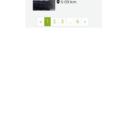
0.09 km
«
1
2
3
…
6
»