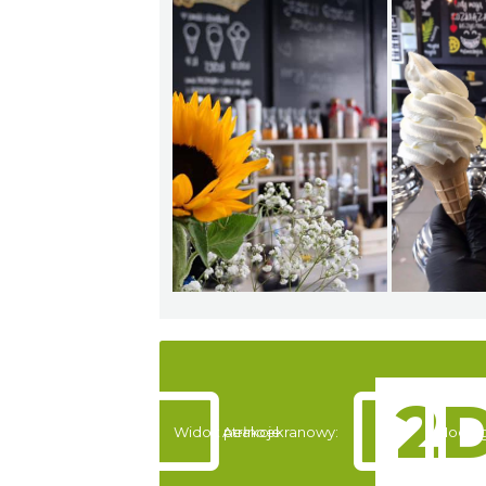
Widok pełnoekranowy:
Atrakcje
Nocleg