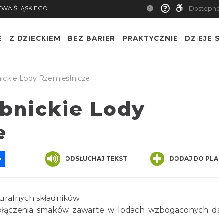
TWA ŚLĄSKIEGO
Dostępn
E
Z DZIECKIEM
BEZ BARIER
PRAKTYCZNIE
DZIEJE S
ickie Lody Rzemieślnicze
ybnickie Lody
e
App
ssenger
Share
ODSŁUCHAJ TEKST
DODAJ DO PLA
uralnych składników.
połączenia smaków zawarte w lodach wzbogaconych 