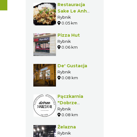
Restauracja
Sake Le Anh
Ngoc
Rybnik
0.05 km
Pizza Hut
Rybnik
0.06 km
De' Gustacja
Rybnik
0.08 km
Pączkarnia
"Dobrze
Nadziane"
Rybnik
0.08 km
Żelazna
Rybnik