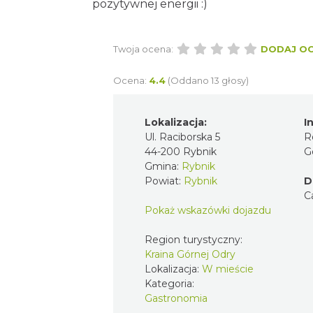
pozytywnej energii :)
Twoja ocena:
DODAJ O
Ocena:
4.4
(Oddano 13 głosy)
Lokalizacja:
I
Ul. Raciborska 5
R
44-200 Rybnik
G
Gmina:
Rybnik
Powiat:
Rybnik
D
C
Pokaż wskazówki dojazdu
Region turystyczny:
Kraina Górnej Odry
Lokalizacja:
W mieście
Kategoria:
Gastronomia