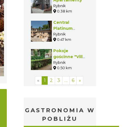
Rybnik
0.38 km
Central
Platinum
Apartments
Rybnik
0.47 km
Pokoje
gościnne "Villa
Silesia"
Rybnik
0.50 km
«
1
2
3
…
6
»
GASTRONOMIA W
POBLIŻU