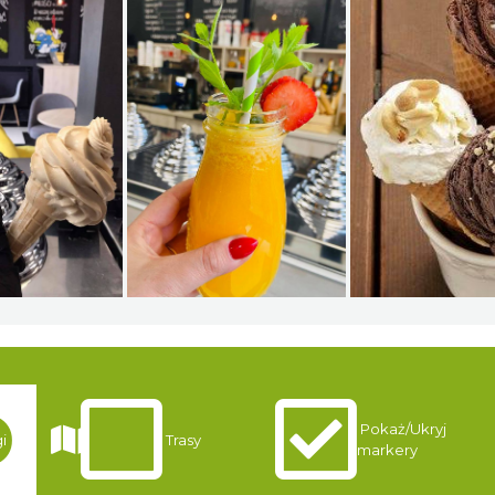
Pokaż/Ukryj
i
Trasy
markery