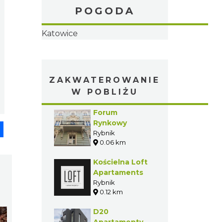
POGODA
Katowice
ZAKWATEROWANIE
W POBLIŻU
Forum
Rynkowy
pp
senger
Share
Rybnik
0.06 km
Kościelna Loft
Apartaments
Rybnik
0.12 km
D20
Apartamenty