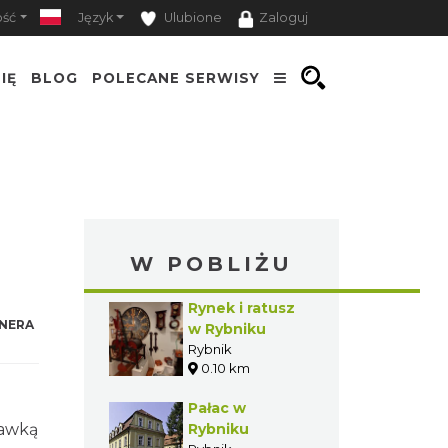
ość
Język
Ulubione
Zaloguj
IĘ
BLOG
POLECANE SERWISY
W POBLIŻU
Rynek i ratusz
NERA
w Rybniku
Rybnik
0.10 km
Pałac w
dawką
Rybniku