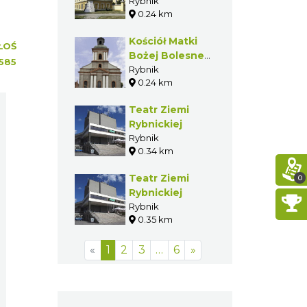
Rybnik
0.24 km
Kościół Matki
ŁOŚ
Bożej Bolesnej
585
w Rybniku
Rybnik
0.24 km
Teatr Ziemi
Rybnickiej
Rybnik
0.34 km
Teatr Ziemi
0
Rybnickiej
Rybnik
0.35 km
«
1
2
3
…
6
»