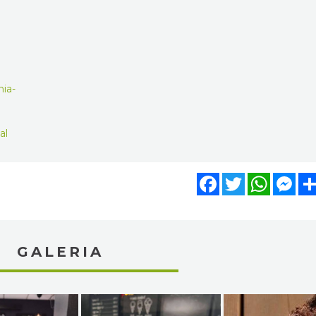
ia-
al
Facebook
Twitter
WhatsA
Mes
GALERIA