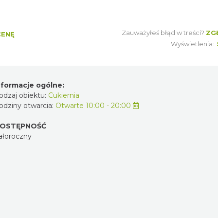
Zauważyłeś błąd w treści?
ZG
CENĘ
Wyświetlenia:
nformacje ogólne:
odzaj obiektu:
Cukiernia
odziny otwarcia:
Otwarte 10:00 - 20:00
OSTĘPNOŚĆ
ałoroczny