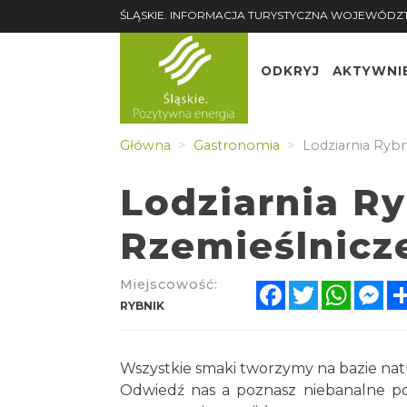
ŚLĄSKIE. INFORMACJA TURYSTYCZNA WOJEWÓDZ
ODKRYJ
AKTYWNI
Główna
Gastronomia
Lodziarnia Rybn
Lodziarnia R
Rzemieślnicz
Miejscowość:
Facebook
Twitter
Whats
Me
RYBNIK
Wszystkie smaki tworzymy na bazie nat
Odwiedź nas a poznasz niebanalne 