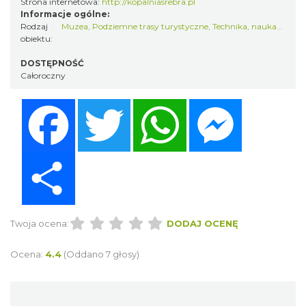
Strona internetowa:
http://kopalniasrebra.pl
Informacje ogólne:
Rodzaj
Muzea
,
Podziemne trasy turystyczne
,
Technika, nauka…
,
Popr
obiektu:
DOSTĘPNOŚĆ
Całoroczny
Facebook
Twitter
WhatsApp
Messenger
Share
Twoja ocena:
DODAJ OCENĘ
Ocena:
4.4
(Oddano 7 głosy)