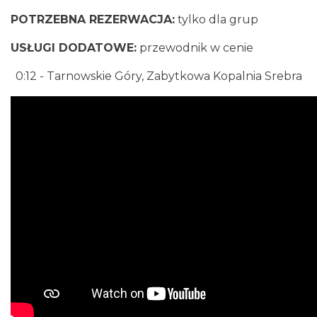
POTRZEBNA REZERWACJA:
tylko dla grup
USŁUGI DODATOWE:
przewodnik w cenie
0:12
- Tarnowskie Góry, Zabytkowa Kopalnia Srebra