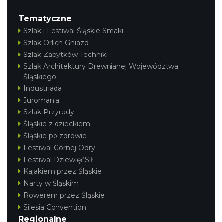
Tematyczne
Szlak i Festiwal Śląskie Smaki
Szlak Orlich Gniazd
Szlak Zabytków Techniki
Szlak Architektury Drewnianej Województwa
Śląskiego
Industriada
Juromania
Szlak Przyrody
Śląskie z dzieckiem
Śląskie po zdrowie
Festiwal Górnej Odry
Festiwal DziewięćSił
Kajakiem przez Śląskie
Narty w Śląskim
Rowerem przez Śląskie
Silesia Convention
Regionalne