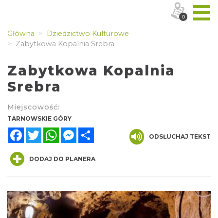
0
Główna
Dziedzictwo Kulturowe
Zabytkowa Kopalnia Srebra
Zabytkowa Kopalnia
Srebra
Miejscowość:
TARNOWSKIE GÓRY
Facebook
Twitter
WhatsApp
Messenger
Share
ODSŁUCHAJ TEKST
DODAJ DO PLANERA