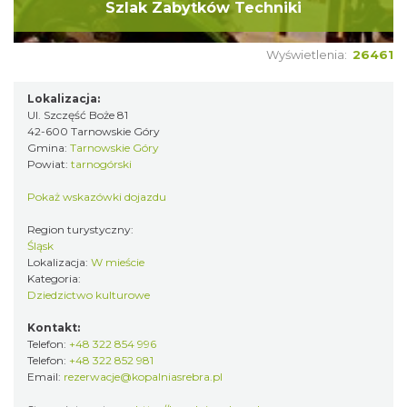
Szlak Zabytków Techniki
Wyświetlenia:
26461
Lokalizacja:
Ul. Szczęść Boże 81
42-600 Tarnowskie Góry
Gmina:
Tarnowskie Góry
Powiat:
tarnogórski
Pokaż wskazówki dojazdu
Region turystyczny:
Śląsk
Lokalizacja:
W mieście
Kategoria:
Dziedzictwo kulturowe
Kontakt:
Telefon:
+48 322 854 996
Telefon:
+48 322 852 981
Email:
rezerwacje@kopalniasrebra.pl