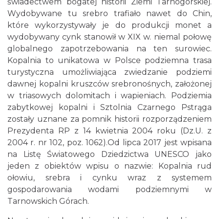
świadectwem bogatej historii Ziemi Tarnogórskiej.
Wydobywane tu srebro trafiało nawet do Chin,
które wykorzystywały je do produkcji monet a
wydobywany cynk stanowił w XIX w. niemal połowę
globalnego zapotrzebowania na ten surowiec.
Kopalnia to unikatowa w Polsce podziemna trasa
turystyczna umożliwiająca zwiedzanie podziemi
dawnej kopalni kruszców srebronośnych, założonej
w triasowych dolomitach i wapieniach. Podziemia
zabytkowej kopalni i Sztolnia Czarnego Pstrąga
zostały uznane za pomnik historii rozporządzeniem
Prezydenta RP z 14 kwietnia 2004 roku (Dz.U. z
2004 r. nr 102, poz. 1062).Od lipca 2017 jest wpisana
na Listę Światowego Dziedzictwa UNESCO jako
jeden z obiektów wpisu o nazwie: Kopalnia rud
ołowiu, srebra i cynku wraz z systemem
gospodarowania wodami podziemnymi w
Tarnowskich Górach.