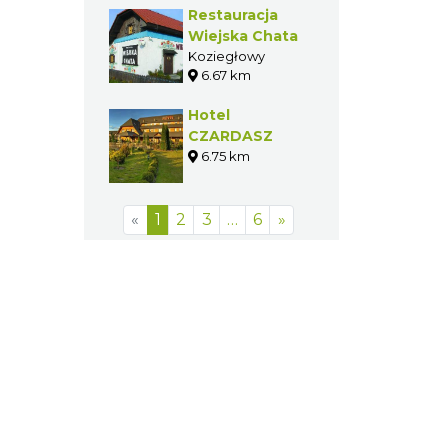
Restauracja
Wiejska Chata
Koziegłowy
6.67 km
Hotel
CZARDASZ
6.75 km
«
1
2
3
…
6
»