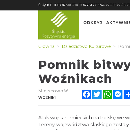
ŚLĄSKIE. INFORMACJA TURYSTYCZNA WOJEWÓDZ
ODKRYJ
AKTYWNI
Główna
Dziedzictwo Kulturowe
Pomni
Pomnik bitwy
Woźnikach
Miejscowość:
Facebook
Twitter
Whats
Me
WOŹNIKI
Atak wojsk niemieckich na Polskę we w
Tereny województwa śląskiego zostały z