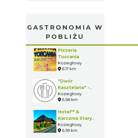
GASTRONOMIA W
POBLIŻU
Pizzeria
Toscania
Koziegłowy
6.17 km
"Dwór
Kasztelana" -
Koziegłowy
Koziegłowy
6.58 km
Hotel** &
Karczma Stary
Młyn w
Koziegłowy
6.59 km
Koziegłowach