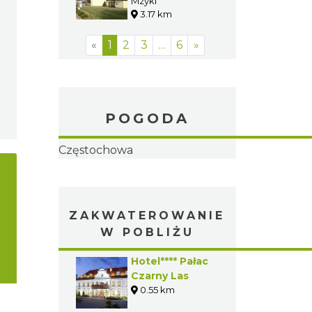
Vianneya w
Mzyki
3.17 km
Mzykach
«
1
2
3
…
6
»
POGODA
Częstochowa
ZAKWATEROWANIE
W POBLIŻU
Hotel**** Pałac
Czarny Las
0.55 km