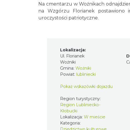
Na cmentarzu w Woźnikach odnajdziemy 
na Wzgórzu Florianek postawiono i
uroczystości patriotyczne.
Lokalizacja:
Ul. Florianek
D
Woźniki
C
Gmina:
Woźniki
Powiat:
lubliniecki
Pokaż wskazówki dojazdu
Region turystyczny:
Region Lubliniecko-
Kłobucki
Lokalizacja:
W mieście
Kategoria:
Dziedzictwo kulturowe