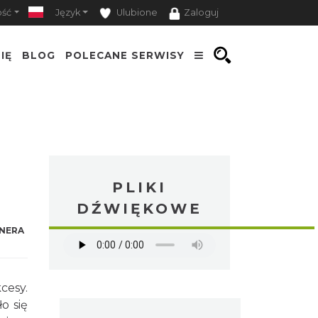
ość
Język
Ulubione
Zaloguj
IĘ
BLOG
POLECANE SERWISY
PLIKI
DŹWIĘKOWE
NERA
cesy.
o się