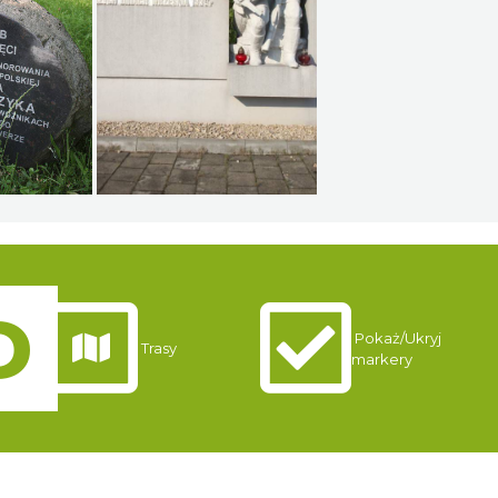
Pokaż/Ukryj
Trasy
markery