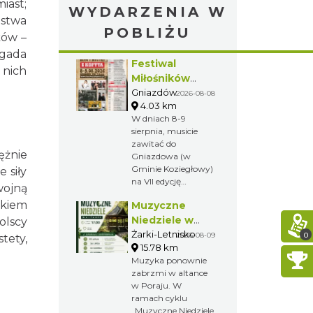
iast;
WYDARZENIA W
ństwa
POBLIŻU
ków –
ygada
Festiwal
 nich
Miłośników
Koni i Muzyki "Z
Gniazdów
2026-08-08
4.03 km
Kopyta"
W dniach 8-9
sierpnia, musicie
zawitać do
ężnie
Gniazdowa (w
Gminie Koziegłowy)
 siły
na VII edycję
wojną
Festiwalu
nkiem
Muzyczne
Miłośników Koni i
Muzyki "Z Kopyta".
Niedziele w
olscy
Altance w
Żarki-Letnisko
0
2026-08-09
tety,
15.78 km
Żarkach -
Muzyka ponownie
Letnisku
zabrzmi w altance
w Poraju. W
ramach cyklu
„Muzyczne Niedziele