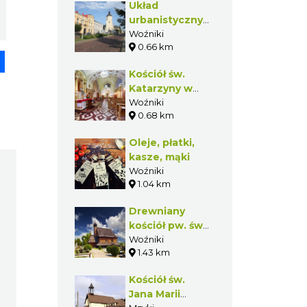
Układ
dystansach. To
urbanistyczny
sportowa niedziela
Woźnik
Woźniki
pełna rywalizacji,
dobrej atmosfery i
0.66 km
pp
senger
Share
aktywnego
wypoczynku.
Kościół św.
Katarzyny w
Woźnikach
Woźniki
0.68 km
Oleje, płatki,
kasze, mąki
Woźniki
1.04 km
Drewniany
kościół pw. św.
Walentego i
Woźniki
1.43 km
grób Józefa
Lompy w
Kościół św.
Woźnikach
Jana Marii