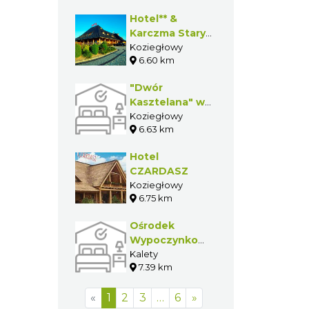
Hotel** &
Karczma Stary
Młyn w
Koziegłowy
6.60 km
Koziegłowach
"Dwór
Kasztelana" w
Koziegłowach
Koziegłowy
6.63 km
Hotel
CZARDASZ
Koziegłowy
6.75 km
Ośrodek
Wypoczynkowy
Zielona
Kalety
7.39 km
«
1
2
3
…
6
»