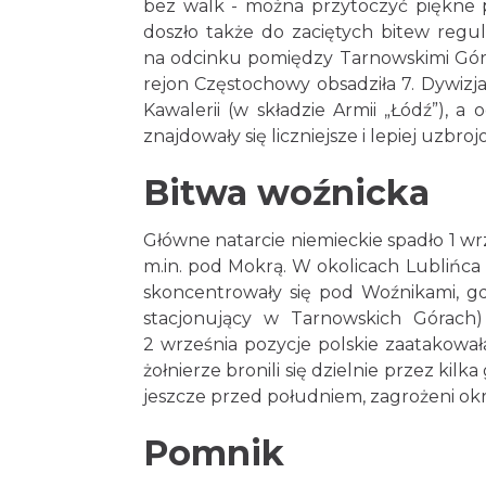
bez walk - można przytoczyć piękne p
doszło także do zaciętych bitew reg
na odcinku pomiędzy Tarnowskimi Góra
rejon Częstochowy obsadziła 7. Dywizj
Kawalerii (w składzie Armii „Łódź”), 
znajdowały się liczniejsze i lepiej uzbroj
Bitwa woźnicka
Główne natarcie niemieckie spadło 1 wr
m.in. pod Mokrą. W okolicach Lublińca i
skoncentrowały się pod Woźnikami, gd
stacjonujący w Tarnowskich Górach
2 września pozycje polskie zaatakowała
żołnierze bronili się dzielnie przez kil
jeszcze przed południem, zagrożeni okr
Pomnik