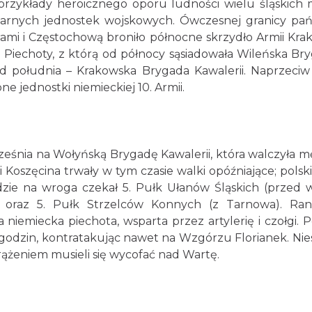
rzykłady heroicznego oporu ludności wielu śląskich m
ularnych jednostek wojskowych. Ówczesnej granicy pa
mi i Częstochową broniło północne skrzydło Armii Kra
a Piechoty, z którą od północy sąsiadowała Wileńska Br
a od południa – Krakowska Brygada Kawalerii. Naprzeciw
one jednostki niemieckiej 10. Armii.
ześnia na Wołyńską Brygadę Kawalerii, która walczyła m
 Koszęcina trwały w tym czasie walki opóźniające; polskie
zie na wroga czekał 5. Pułk Ułanów Śląskich (przed 
) oraz 5. Pułk Strzelców Konnych (z Tarnowa). Ra
 niemiecka piechota, wsparta przez artylerię i czołgi. P
ka godzin, kontratakując nawet na Wzgórzu Florianek. Nies
ążeniem musieli się wycofać nad Wartę.