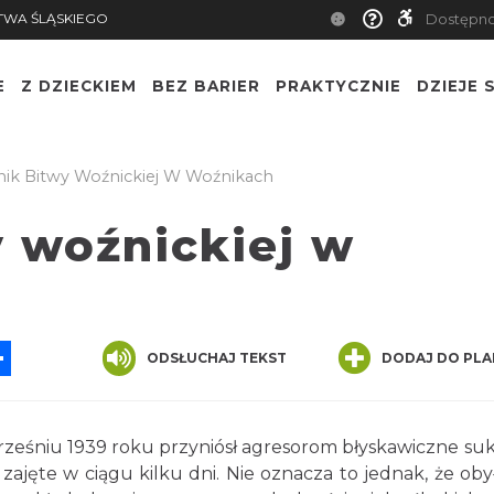
TWA ŚLĄSKIEGO
Dostępn
E
Z DZIECKIEM
BEZ BARIER
PRAKTYCZNIE
DZIEJE S
k Bitwy Woźnickiej W Woźnikach
 woźnickiej w
App
ssenger
Share
ODSŁUCHAJ TEKST
DODAJ DO PLA
rześniu 1939 roku przyniósł agresorom błyskawiczne suk
ajęte w ciągu kilku dni. Nie oznacza to jednak, że obył