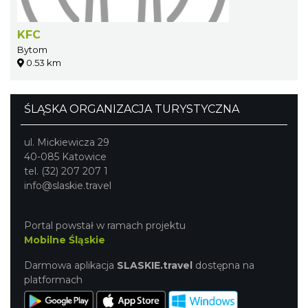
KFC
Bytom
0.53 km
ŚLĄSKA ORGANIZACJA TURYSTYCZNA
ul. Mickiewicza 29
40-085 Katowice
tel. (32) 207 207 1
info@slaskie.travel
Portal powstał w ramach projektu
Mobilne Śląskie
Darmowa aplikacja
SLASKIE.travel
dostępna na
platformach