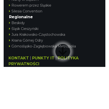
Rowerem przez Śląskie
Silesia Convention
Regionalne
Beskidy
Śląsk Cieszyński
Jura Krakowsko-Częstochowska
Kraina Górnej Odry
Górnośląsko-Zagłębiowska Metropolia
KONTAKT
|
PUNKTY IT
|
POLITYKA
PRYWATNOŚCI