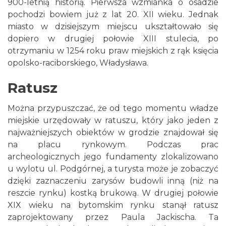
900-letnią historią. Pierwsza wzmianka o osadzie
pochodzi bowiem już z lat 20. XII wieku. Jednak
miasto w dzisiejszym miejscu ukształtowało się
dopiero w drugiej połowie XIII stulecia, po
otrzymaniu w 1254 roku praw miejskich z rąk księcia
opolsko-raciborskiego, Władysława.
Ratusz
Można przypuszczać, że od tego momentu władze
miejskie urzędowały w ratuszu, który jako jeden z
najważniejszych obiektów w grodzie znajdował się
na placu rynkowym. Podczas prac
archeologicznych jego fundamenty zlokalizowano
u wylotu ul. Podgórnej, a turysta może je zobaczyć
dzięki zaznaczeniu zarysów budowli inną (niż na
reszcie rynku) kostką brukową. W drugiej połowie
XIX wieku na bytomskim rynku stanął ratusz
zaprojektowany przez Paula Jackischa. Ta