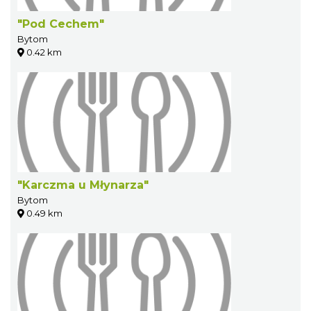
"Pod Cechem"
Bytom
0.42 km
"Karczma u Młynarza"
Bytom
0.49 km