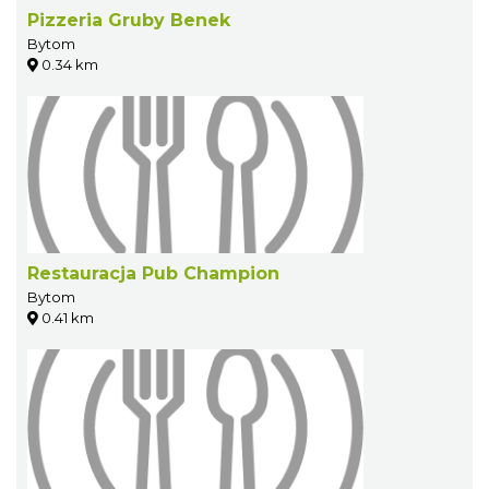
Pizzeria Gruby Benek
Bytom
0.34 km
Restauracja Pub Champion
Bytom
0.41 km