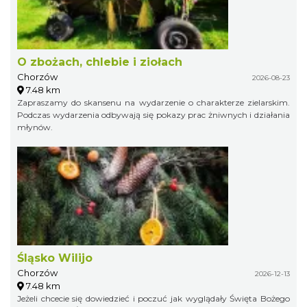
O zbożach, chlebie i ziołach
Chorzów
2026-08-23
7.48 km
Zapraszamy do skansenu na wydarzenie o charakterze zielarskim.
Podczas wydarzenia odbywają się pokazy prac żniwnych i działania
młynów.
Śląsko Wilijo
Chorzów
2026-12-13
7.48 km
Jeżeli chcecie się dowiedzieć i poczuć jak wyglądały Święta Bożego