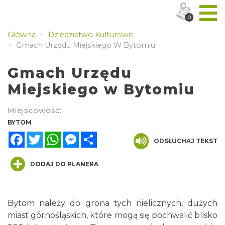
0
Główna
Dziedzictwo Kulturowe
Gmach Urzędu Miejskiego W Bytomiu
Gmach Urzędu
Miejskiego w Bytomiu
Miejscowość:
BYTOM
Facebook
Twitter
WhatsApp
Messenger
Share
ODSŁUCHAJ TEKST
DODAJ DO PLANERA
Bytom należy do grona tych nielicznych, dużych
miast górnośląskich, które mogą się pochwalić blisko