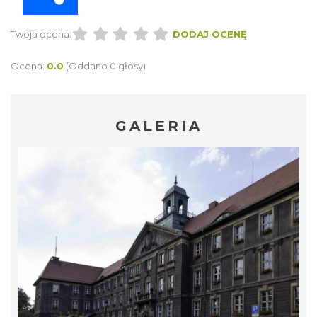
Twoja ocena:
DODAJ OCENĘ
Ocena:
0.0
(Oddano 0 głosy)
GALERIA