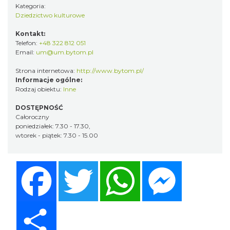
Kategoria:
Dziedzictwo kulturowe
Kontakt:
Telefon:
+48 322 812 051
Email:
um@um.bytom.pl
Strona internetowa:
http://www.bytom.pl/
Informacje ogólne:
Rodzaj obiektu:
Inne
DOSTĘPNOŚĆ
Całoroczny
poniedziałek: 7.30 - 17.30,
wtorek - piątek: 7.30 - 15.00
Facebook
Twitter
WhatsApp
Messenger
Share