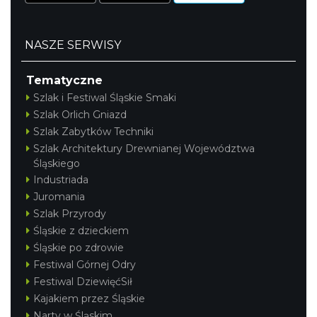
NASZE SERWISY
Tematyczne
Szlak i Festiwal Śląskie Smaki
Szlak Orlich Gniazd
Szlak Zabytków Techniki
Szlak Architektury Drewnianej Województwa
Śląskiego
Industriada
Juromania
Szlak Przyrody
Śląskie z dzieckiem
Śląskie po zdrowie
Festiwal Górnej Odry
Festiwal DziewięćSił
Kajakiem przez Śląskie
Narty w Śląskim