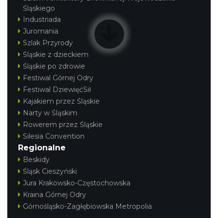
Śląskiego
Industriada
Juromania
Szlak Przyrody
Śląskie z dzieckiem
Śląskie po zdrowie
Festiwal Górnej Odry
Festiwal DziewięćSił
Kajakiem przez Śląskie
Narty w Śląskim
Rowerem przez Śląskie
Silesia Convention
Regionalne
Beskidy
Śląsk Cieszyński
Jura Krakowsko-Częstochowska
Kraina Górnej Odry
Górnośląsko-Zagłębiowska Metropolia