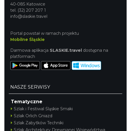
40-085 Katowice
tel. (32) 207 207 1
info@slaskie.travel
Portal powstał w ramach projektu
Mobilne Śląskie
Darmowa aplikacja
SLASKIE.travel
dostępna na
platformach
NASZE SERWISY
Tematyczne
Szlak i Festiwal Śląskie Smaki
Szlak Orlich Gniazd
Szlak Zabytków Techniki
Szlak Architektury Drewnianej Województwa