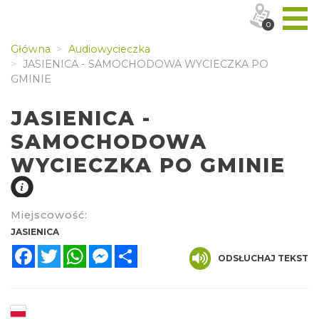
0
Główna
Audiowycieczka
JASIENICA - SAMOCHODOWA WYCIECZKA PO
GMINIE
JASIENICA -
SAMOCHODOWA
WYCIECZKA PO GMINIE
Miejscowość:
JASIENICA
Facebook
Twitter
WhatsApp
Messenger
Share
ODSŁUCHAJ TEKST