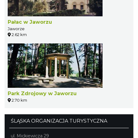
Pałac w Jaworzu
Jaworze
2.62 km
Park Zdrojowy w Jaworzu
2.70 km
ŚLĄSKA ORGANIZACJA TURYSTYCZNA
ul. Mickiewicza 29