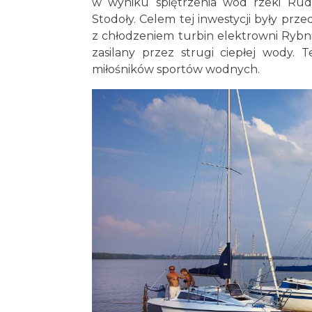
w wyniku spiętrzenia wód rzeki Rud
Stodoły. Celem tej inwestycji były pr
z chłodzeniem turbin elektrowni Rybnik
zasilany przez strugi ciepłej wody.
miłośników sportów wodnych.