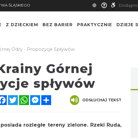
TWA ŚLĄSKIEGO
Dostępn
E
Z DZIECKIEM
BEZ BARIER
PRAKTYCZNIE
DZIEJE S
Górnej Odry - Propozycje Spływów
Krainy Górnej
zycje spływów
Facebook
Twitter
WhatsApp
Messenger
Share
ODSŁUCHAJ TEKST
 posiada rozległe tereny zielone. Rzeki Ruda,