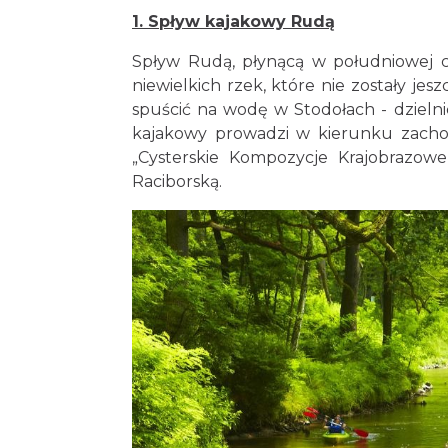
1. Spływ kajakowy Rudą
Spływ Rudą, płynącą w południowej cz
niewielkich rzek, które nie zostały je
spuścić na wodę w Stodołach - dzieln
kajakowy prowadzi w kierunku zacho
„Cysterskie Kompozycje Krajobrazow
Raciborską.