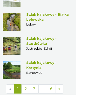
Szlak kajakowy - Białka
Lelowska
Lelów
Szlak kajakowy -
Szotkówka
Jastrzębie-Zdrój
Szlak kajakowy -
Krztynia
Bonowice
«
1
2
3
…
6
»