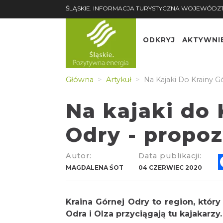
ŚLĄSKIE. INFORMACJA TURYSTYCZNA WOJEWÓDZ
ODKRYJ
AKTYWNI
Główna
Artykuł
Na Kajaki Do Krainy 
Na kajaki do 
Odry - propo
Autor:
Data publikacji:
MAGDALENA ŚOT
04 CZERWIEC 2020
Kraina Górnej Odry to region, który
Odra i Olza przyciągają tu kajakarzy.