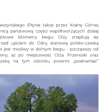
ieszyńskiego (Płynie także przez Krainę Górnej
nicą państwową części współtworzących dzisiaj
zątkowe kilometry biegu Olzy znajdują się
przed ujściem do Odry, stanowią polsko-czeską
mi jest możliwy w dolnym biegu - począwszy od
winy, aż po miejscowość Olza. Przenoski oraz
rzekę na tym odcinku powinni „poskramiać”