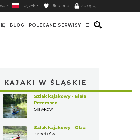
ość
Język
Ulubione
Zaloguj
IĘ
BLOG
POLECANE SERWISY
KAJAKI W ŚLĄSKIE
Szlak kajakowy - Biała
Przemsza
Sławków
Szlak kajakowy - Olza
Zabełków