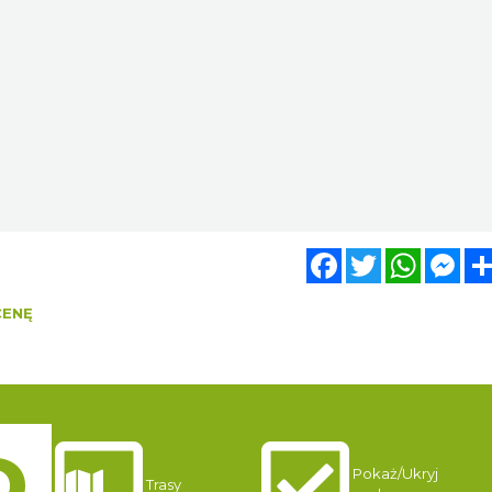
Facebook
Twitter
WhatsA
Mes
CENĘ
Pokaż/Ukryj
Trasy