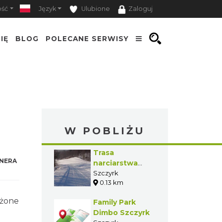
ość
Język
Ulubione
Zaloguj
IĘ
BLOG
POLECANE SERWISY
W POBLIŻU
Trasa
NERA
narciarstwa
biegowego w
Szczyrk
0.13 km
Szczyrku
żone
Family Park
Dimbo Szczyrk