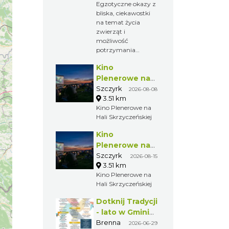
Egzotyczne okazy z
bliska, ciekawostki
na temat życia
zwierząt i
możliwość
potrzymania
stworzonka sprawi,
Kino
że będzie to
niezwykłe przeżycie
Plenerowe na
dla każdego dziecka,
Hali
Szczyrk
2026-08-08
które zawita do
3.51 km
Skrzyczeńskiej
restauracji Kuflonka
Kino Plenerowe na
w dniu 22 sierpnia.
Hali Skrzyczeńskiej
Kino
Plenerowe na
Hali
Szczyrk
2026-08-15
3.51 km
Skrzyczeńskiej
Kino Plenerowe na
Hali Skrzyczeńskiej
Dotknij Tradycji
- lato w Gminie
Brenna
Brenna
2026-06-29