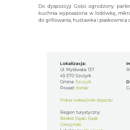
Do dyspozcyji Gości ogrodzony park
kuchnia wyposażona w lodówkę, mikrofa
do grillowania, huśtawka i piaskownica d
Lokalizacja:
I
Ul. Myśliwska 137
R
43-370 Szczyrk
Gmina:
Szczyrk
D
Powiat:
bielski
C
Pokaż wskazówki dojazdu
Region turystyczny:
Beskid Śląski, Śląsk
Cieszyński