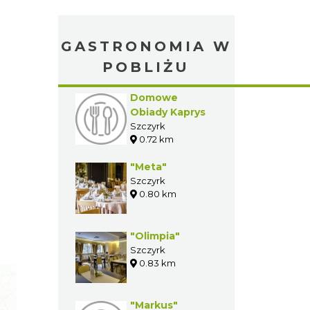
GASTRONOMIA W
POBLIŻU
Domowe
Obiady Kaprys
Szczyrk
0.72 km
"Meta"
Szczyrk
0.80 km
"Olimpia"
Szczyrk
0.83 km
"Markus"