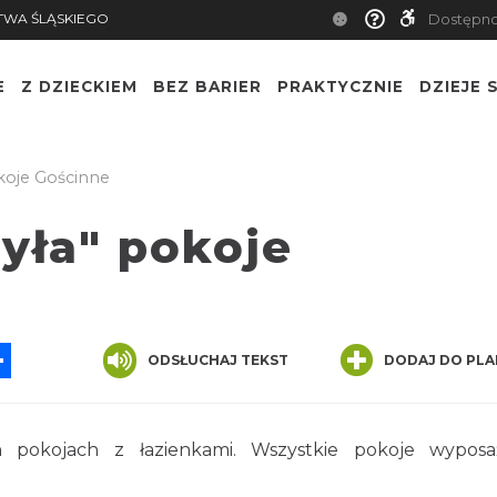
TWA ŚLĄSKIEGO
Dostępn
E
Z DZIECKIEM
BEZ BARIER
PRAKTYCZNIE
DZIEJE S
koje Gościnne
yła" pokoje
App
ssenger
Share
ODSŁUCHAJ TEKST
DODAJ DO PLA
pokojach z łazienkami. Wszystkie pokoje wyposa