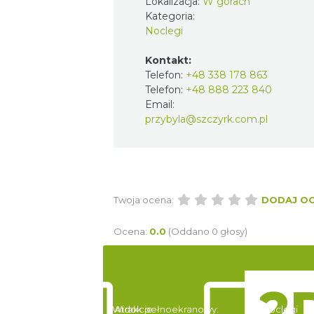
Lokalizacja:
W górach
Kategoria:
Noclegi
Kontakt:
Telefon:
+48 338 178 863
Telefon:
+48 888 223 840
Email:
przybyla@szczyrk.com.pl
Twoja ocena:
DODAJ O
Ocena:
0.0
(Oddano 0 głosy)
Widok pełnoekranowy:
Atrakcje
Noclegi