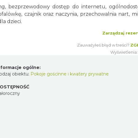
ing, bezprzewodowy dostęp do internetu, ogólnodos
lówkę, czajnik oraz naczynia, przechowalnia nart, mi
la dzieci.
Zarządzaj rezer
Zauważyłeś błąd w treści?
ZG
Wyświetlenia
nformacje ogólne:
odzaj obiektu:
Pokoje gościnne i kwatery prywatne
OSTĘPNOŚĆ
ałoroczny