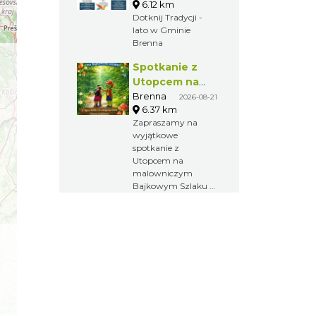
6.12 km
Dotknij Tradycji -
lato w Gminie
Brenna
Spotkanie z
Utopcem na
Bajkowym
Brenna
2026-08-21
6.37 km
Szlaku
Zapraszamy na
wyjątkowe
spotkanie z
Utopcem na
malowniczym
Bajkowym Szlaku w
Brennej.