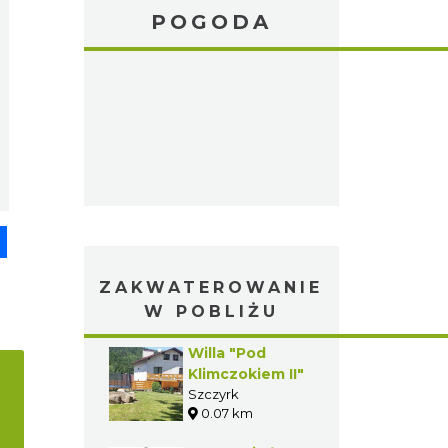
POGODA
pp
senger
Share
ZAKWATEROWANIE
W POBLIŻU
Willa "Pod
Klimczokiem II"
Szczyrk
0.07 km