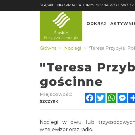
ŚLĄSKIE. INFORMACJA TURYSTYCZNA WOJEWÓDZ
ODKRYJ
AKTYWNI
Główna
Noclegi
"Teresa Przybyła" Po
"Teresa Przyb
gościnne
Miejscowość:
Facebook
Twitter
Whats
Me
SZCZYRK
Noclegi w dwu lub trzyosobowych 
w telewizor oraz radio.