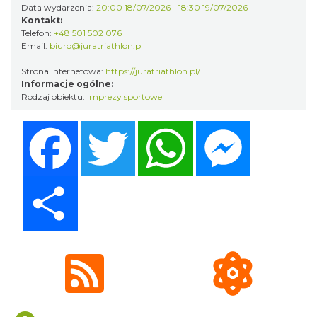
Data wydarzenia:
20:00 18/07/2026 - 18:30 19/07/2026
Kontakt:
Telefon:
+48 501 502 076
Email:
biuro@juratriathlon.pl
Pokazy walk rycerskich przy Zamku
Strona internetowa:
https://juratriathlon.pl/
Informacje ogólne:
Ogrodzieniec
Rodzaj obiektu:
Imprezy sportowe
Podzamcze
0.48 km
2026-08-15
Facebook
Twitter
WhatsApp
Messenger
Share
DISCO-OGRO FESTIWAL przy Zamku
Ogrodzieniec
Podzamcze
0.48 km
2026-08-28