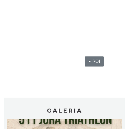
Kalendarium Wydarzeń Jurajskich 2026
2.11 km
2026-03-04
POI
GALERIA
Metal vs Core Zawiercie 2026
Zawiercie
9.41 km
2026-09-05