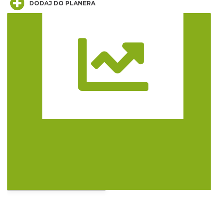
DODAJ DO PLANERA
Trasa
Pokazy konne przy Zamku Ogrodzieniec
Podzamcze
0.48 km
2026-08-16
Noc Perseidów w Grodzie na Górze Birów
Podzamcze
0.86 km
2026-08-15