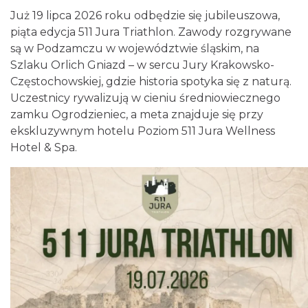
Już 19 lipca 2026 roku odbędzie się jubileuszowa,
piąta edycja 511 Jura Triathlon. Zawody rozgrywane
są w Podzamczu w województwie śląskim, na
Szlaku Orlich Gniazd – w sercu Jury Krakowsko-
Częstochowskiej, gdzie historia spotyka się z naturą.
Uczestnicy rywalizują w cieniu średniowiecznego
Wieczór z Duchami na Zamku
zamku Ogrodzieniec, a meta znajduje się przy
Ogrodzieniec
ekskluzywnym hotelu Poziom 511 Jura Wellness
Podzamcze
0.44 km
2026-08-07
Hotel & Spa.
Podzamcze
0.44 km
2026-08-14