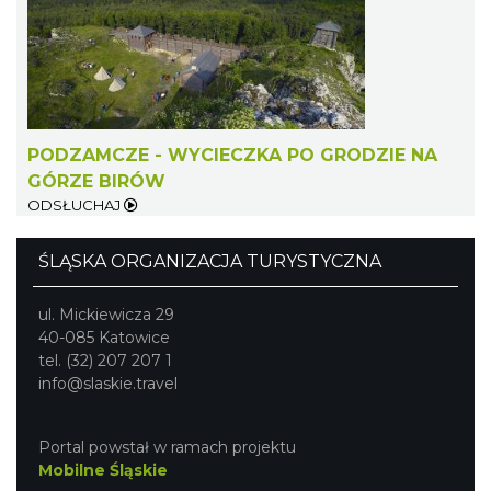
PODZAMCZE - WYCIECZKA PO GRODZIE NA
GÓRZE BIRÓW
III Zlot Klasyków pod Zamkiem w
ODSŁUCHAJ
Rabsztynie
Rabsztyn
ŚLĄSKA ORGANIZACJA TURYSTYCZNA
15.20 km
2026-09-06
ul. Mickiewicza 29
40-085 Katowice
tel. (32) 207 207 1
info@slaskie.travel
Portal powstał w ramach projektu
Mobilne Śląskie
Gminne Dożynki w Zdowie