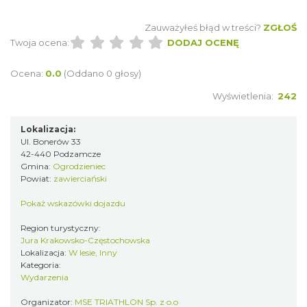
Międzynarodowy Turniej Rycerski w
Zauważyłeś błąd w treści?
ZGŁOŚ
Podzamczu 2026
Twoja ocena:
DODAJ OCENĘ
Podzamcze
0.48 km
2026-08-22
Ocena:
0.0
(Oddano 0 głosy)
Wyświetlenia:
242
Lokalizacja:
Ul. Bonerów 33
42-440 Podzamcze
Gmina:
Ogrodzieniec
Powiat:
zawierciański
AEROPIKNIK - BALONIADA na Zamku
Pokaż wskazówki dojazdu
Ogrodzieniec
Region turystyczny:
Podzamcze
Jura Krakowsko-Częstochowska
0.48 km
2026-08-08
Lokalizacja:
W lesie, Inny
Kategoria:
Wydarzenia
Organizator:
MSE TRIATHLON Sp. z o.o