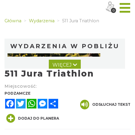
0
Główna
Wydarzenia
511 Jura Triathlon
WYDARZENIA W POBLIŻU
WIĘCEJ
511 Jura Triathlon
Miejscowość:
PODZAMCZE
Facebook
Twitter
WhatsApp
Messenger
Share
Piknik Trzech Winnic w Winnicy Białe Skały
ODSŁUCHAJ TEKST
przy Hotelu Poziom 511
Podzamcze
DODAJ DO PLANERA
0.21 km
2026-08-08