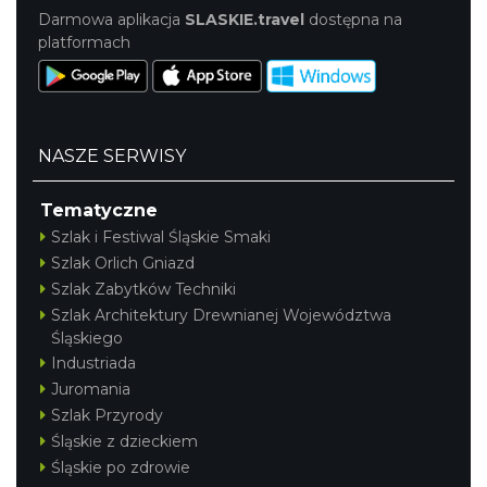
Zdów
Darmowa aplikacja
SLASKIE.travel
dostępna na
15.66 km
2026-08-15
platformach
NASZE SERWISY
Tematyczne
Letnie Kino Plenerowe 2026 na olkuskim
Szlak i Festiwal Śląskie Smaki
Rynku
Szlak Orlich Gniazd
Olkusz
Szlak Zabytków Techniki
17.00 km
2026-08-28
Szlak Architektury Drewnianej Województwa
Śląskiego
Industriada
Juromania
Szlak Przyrody
Śląskie z dzieckiem
Śląskie po zdrowie