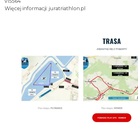
v15564
Więcej informacji:
juratriathlon.pl
Podzamcze
0.44 km
2026-09-06
Podzamcze
0.44 km
2026-09-13