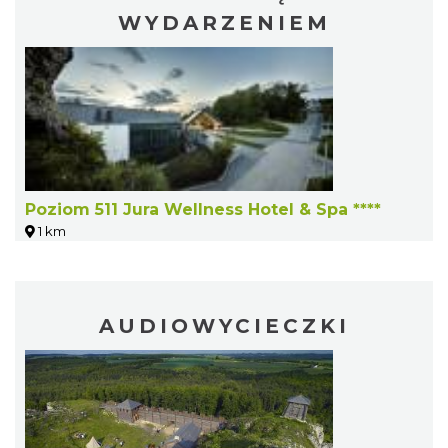
bieganie wraca na Jurę!
WYDARZENIEM
12.01 km
2026-10-02
Poziom 511 Jura Wellness Hotel & Spa ****
Światowy Festiwal Prażonek w Porębie
1 km
Poręba
13.57 km
2026-09-05
AUDIOWYCIECZKI