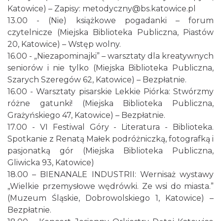
Katowice) – Zapisy: metodyczny@bs.katowice.pl
Zimna Połówka & Ćwiartka czyli Extremalny
13.00 - (Nie) książkowe pogadanki – forum
Półmaraton oraz Ćwierćmaraton Jurajski
czytelnicze (Miejska Biblioteka Publiczna, Piastów
Niegowonice
20, Katowice) – Wstęp wolny.
28.44 km
2026-12-19
16.00 - „Niezapominajki” – warsztaty dla kreatywnych
seniorów i nie tylko (Miejska Biblioteka Publiczna,
Szarych Szeregów 62, Katowice) – Bezpłatnie.
16.00 - Warsztaty pisarskie Lekkie Piórka: Stwórzmy
różne gatunki! (Miejska Biblioteka Publiczna,
Grażyńskiego 47, Katowice) – Bezpłatnie.
17.00 - VI Festiwal Góry - Literatura - Biblioteka.
Spotkanie z Renatą Małek podróżniczką, fotografką i
pasjonatką gór (Miejska Biblioteka Publiczna,
Gliwicka 93, Katowice)
18.00 – BIENANALE INDUSTRII: Wernisaż wystawy
„Wielkie przemysłowe wędrówki. Ze wsi do miasta.”
(Muzeum Śląskie, Dobrowolskiego 1, Katowice) –
Bezpłatnie.