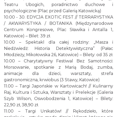
Teatru Ubogich, poradnictwo duchowe i
psychologiczne (Plac przed Galerią Katowicką)
10.00 - 30. EDYCJA EXOTIC FEST // TERRARYSTYKA
/ AKWARYSTYKA / BOTANIKA (Międzynarodowe
Centrum Kongresowe, Plac Sławika i Antalla 1,
Katowice) – Bilet: 39 zł.
10.00 – Spektakl dla całej rodziny: „Masza i
Niedźwiedź: Historia Detektywistyczna” (Pałac
Młodzieży, Mikołowska 26, Katowice) – Bilety: od 35 zł.
10.00 – Charytatywny Festiwal Bez Samotności:
Morsowanie, spotkanie z Marią Bodaj, zumba,
animacje dla dzieci, warsztaty, strefa
gastronomiczna, krwiobus (3 Stawy, Katowice)
11.00 – Targi Japońskie w Kartowicach! // Kulinarny
Raj, Kultura i Sztuka, Warsztaty i Prelekcje (Galeria
Szyb Wilson, Oswobodzenia 1, Katowice) – Bilety:
22,90 zł, 38,90 zł.
11.00 – Targi Unikatów! // Rękodzieło, które