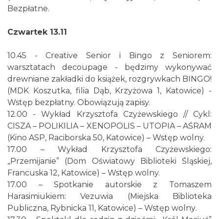
Bezpłatne.
Czwartek 13.11
10.45 - Creative Senior i Bingo z Seniorem:
warsztatach decoupage - będzimy wykonywać
drewniane zakładki do książek, rozgrywkach BINGO!
O zbożach, chlebie i ziołach
(MDK Koszutka, filia Dąb, Krzyżowa 1, Katowice) -
Chorzów
Wstęp bezpłatny. Obowiązują zapisy.
4.81 km
2026-08-23
12.00 - Wykład Krzysztofa Czyżewskiego // Cykl:
CISZA – POLIKILIA – XENOPOLIS – UTOPIA – AŚRAM
(Kino ASP, Raciborska 50, Katowice) – Wstęp wolny.
17.00 – Wykład Krzysztofa Czyżewskiego:
„Przemijanie” (Dom Oświatowy Biblioteki Śląskiej,
Francuska 12, Katowice) – Wstęp wolny.
17.00 – Spotkanie autorskie z Tomaszem
Harasimiukiem: Vezuwia (Miejska Biblioteka
Śląsko Wilijo
Publiczna, Rybnicka 11, Katowice) – Wstęp wolny.
Chorzów