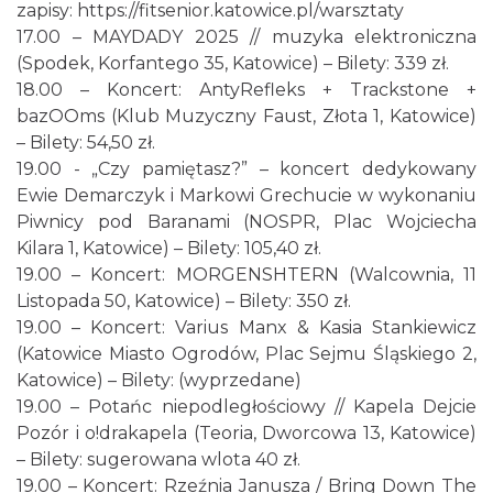
Warsaw String Quartet - Jubileusz
zapisy: https://fitsenior.katowice.pl/warsztaty
Katowice
17.00 – MAYDADY 2025 // muzyka elektroniczna
0.70 km
2026-09-18
(Spodek, Korfantego 35, Katowice) – Bilety: 339 zł.
18.00 – Koncert: AntyRefleks + Trackstone +
bazOOms (Klub Muzyczny Faust, Złota 1, Katowice)
– Bilety: 54,50 zł.
19.00 - „Czy pamiętasz?” – koncert dedykowany
Ewie Demarczyk i Markowi Grechucie w wykonaniu
Piwnicy pod Baranami (NOSPR, Plac Wojciecha
Kilara 1, Katowice) – Bilety: 105,40 zł.
44. Rawa Blues Festival
19.00 – Koncert: MORGENSHTERN (Walcownia, 11
Katowice
Listopada 50, Katowice) – Bilety: 350 zł.
0.70 km
2026-10-03
19.00 – Koncert: Varius Manx & Kasia Stankiewicz
(Katowice Miasto Ogrodów, Plac Sejmu Śląskiego 2,
Katowice) – Bilety: (wyprzedane)
19.00 – Potańc niepodległościowy // Kapela Dejcie
Pozór i o!drakapela (Teoria, Dworcowa 13, Katowice)
– Bilety: sugerowana wlota 40 zł.
19.00 – Koncert: Rzeźnia Janusza / Bring Down The