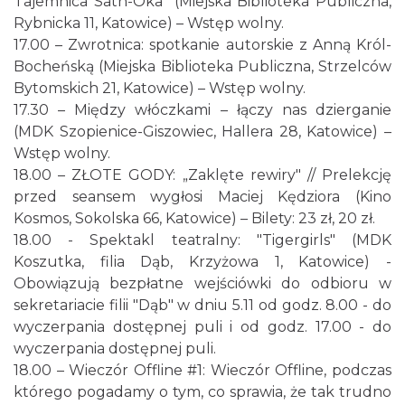
Tajemnica Sath-Oka” (Miejska Biblioteka Publiczna,
Rybnicka 11, Katowice) – Wstęp wolny.
17.00 – Zwrotnica: spotkanie autorskie z Anną Król-
Bocheńską (Miejska Biblioteka Publiczna, Strzelców
Bytomskich 21, Katowice) – Wstęp wolny.
17.30 – Między włóczkami – łączy nas dzierganie
(MDK Szopienice-Giszowiec, Hallera 28, Katowice) –
Silesia Memoriał Kamili Skolimowskiej
Wstęp wolny.
Chorzów
18.00 – ZŁOTE GODY: „Zaklęte rewiry" // Prelekcję
4.27 km
2026-08-23
przed seansem wygłosi Maciej Kędziora (Kino
Kosmos, Sokolska 66, Katowice) – Bilety: 23 zł, 20 zł.
18.00 - Spektakl teatralny: "Tigergirls" (MDK
Koszutka, filia Dąb, Krzyżowa 1, Katowice) -
Obowiązują bezpłatne wejściówki do odbioru w
sekretariacie filii "Dąb" w dniu 5.11 od godz. 8.00 - do
wyczerpania dostępnej puli i od godz. 17.00 - do
Silesia Marathon 2026
wyczerpania dostępnej puli.
Chorzów
18.00 – Wieczór Offline #1: Wieczór Offline, podczas
4.27 km
2026-10-04
którego pogadamy o tym, co sprawia, że tak trudno