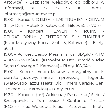
Katowice) - Bezpłatne wejściówki do odbioru w
Informacji, tel. 32 77 92 100, e-mail:
informacja@am.katowice.pl
19.00 – Koncert: O.D.R.A. + LAS TRUMIEN + ODYUM
(Piąty Dom, Matejki 2, Katowice) – Bilety: 50 zł, 70 zł.
19.00 – Koncert: HEAVEN IN RUINS -
PELGATHORIUM / ENTEROCOLIS / FUGITIVUS
(Klub Muzyczny Korba, Złota 3, Katowice) – Bilety:
30 zł.
19.00 – Koncert: Zespół Pieśni i Tańca "ŚLĄSK" - A TO
POLSKA WŁAŚNIE! (Katowice Miasto Ogrodów, Plac
Sejmu Śląskiego 2, Katowice) – Bilety: 168,64 zł.
19.00 – Koncert: Adam Makowicz // wybitny polski
pianista jazzowy, mistrz improwizacji i legenda
światowego jazzu (Teatr Old Timers Garage, Gen.
Jankego 132, Katowice) – Bilety: 80 zł.
19.30 – Koncert; {oh!} Orkiestra / Pastuszka / Sariel /
Szczepańska / Tomkiewicz / Centar e Pizzicar
(NOSPR, Plac Wojciecha Kilara 1, Katowice) – Bilety: