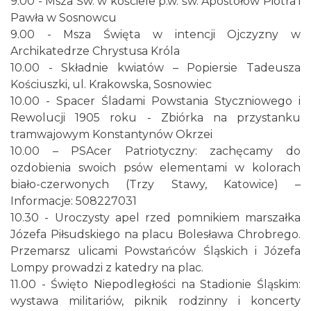
9.00 - Msza Św. w kościele p.w. św. Apostołów Piotra i
Pawła w Sosnowcu
9.00 - Msza Święta w intencji Ojczyzny w
LORD OF THE DANCE 2026
Archikatedrze Chrystusa Króla
Katowice
10.00 - Składnie kwiatów – Popiersie Tadeusza
0.71 km
2026-12-11
Kościuszki, ul. Krakowska, Sosnowiec
10.00 - Spacer Śladami Powstania Styczniowego i
Rewolucji 1905 roku - Zbiórka na przystanku
tramwajowym Konstantynów Okrzei
10.00 – PSAcer Patriotyczny: zachęcamy do
ozdobienia swoich psów elementami w kolorach
biało-czerwonych (Trzy Stawy, Katowice) –
Kult – Pomarańczowa Trasa 2026
Informacje: 508227031
Katowice
10.30 - Uroczysty apel rzed pomnikiem marszałka
0.79 km
2026-11-14
Józefa Piłsudskiego na placu Bolesława Chrobrego.
Przemarsz ulicami Powstańców Śląskich i Józefa
Lompy prowadzi z katedry na plac.
11.00 - Święto Niepodległości na Stadionie Śląskim:
wystawa militariów, piknik rodzinny i koncerty