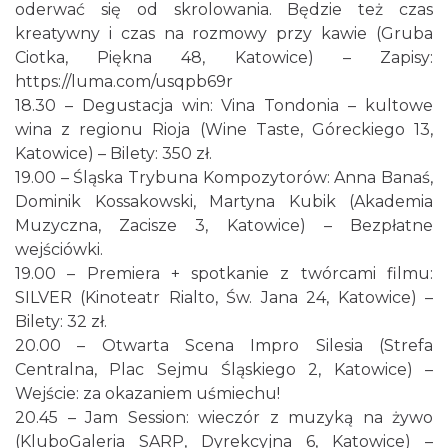
oderwać się od skrolowania. Będzie też czas
kreatywny i czas na rozmowy przy kawie (Gruba
Ciotka, Piękna 48, Katowice) – Zapisy:
https://luma.com/usqpb69r
18.30 – Degustacja win: Vina Tondonia – kultowe
wina z regionu Rioja (Wine Taste, Góreckiego 13,
Katowice) – Bilety: 350 zł.
Fajer Festiwal 2026
19.00 – Śląska Trybuna Kompozytorów: Anna Banaś,
Chorzów
Dominik Kossakowski, Martyna Kubik (Akademia
4.27 km
2026-08-28
Muzyczna, Zacisze 3, Katowice) – Bezpłatne
wejściówki.
19.00 – Premiera + spotkanie z twórcami filmu:
SILVER (Kinoteatr Rialto, Św. Jana 24, Katowice) –
Bilety: 32 zł.
20.00 – Otwarta Scena Impro Silesia (Strefa
Centralna, Plac Sejmu Śląskiego 2, Katowice) –
Wejście: za okazaniem uśmiechu!
Dzień Kartofla w chorzowskim skansenie
20.45 – Jam Session: wieczór z muzyką na żywo
Chorzów
(KluboGaleria SARP, Dyrekcyjna 6, Katowice) –
4.81 km
2026-09-20