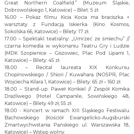
Great Northern Coalfield.” (Muzeum Śląskie,
Dobrowolskiego 1, Katowice) – Bilet: 5 zł.
16.00 – Pokaz filmu Kicia Kocia ma braciszka +
warsztaty z Fundacją Iskierka (Kino Kosmos,
Sokolska 66, Katowice) – Bilety: 17 zł.
17.00 – Spektakl teatralny: „Umrzeć ze śmiechu” //
czarna komedia w wykonaniu Teatru Gry i Ludzie
(MDK Szopienice – Giszowiec, Plac Pod Lipami 1,
Katowice) – Bilety: 45 zł.
18.00 – Recital laureata XIX Konkursu
Chopinowskiego / Shiori / Kuwahara (NOSPR, Plac
Wojciecha Kilara 1, Katowice) – Bilety: 65 zł – 160 zł.
18.00 – Stand-up: Paweł Konkiel // Zespół Komika
Drażliwego (Hotel Campanile, Sowińskiego 48,
Katowice) – Bilety 49 zł, 55 zł.
18.00 - Koncert w ramach XIII Śląskiego Festiwalu
Bachowskiego (Kościół Ewangelicko-Augsburski
Zmartwychwstania Pańskiego ul. Warszawska 18,
Katowice) – Wstęp wolny.