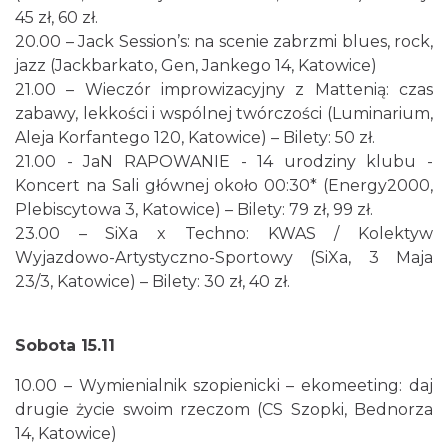
45 zł, 60 zł.
20.00 – Jack Session’s: na scenie zabrzmi blues, rock,
jazz (Jackbarkato, Gen, Jankego 14, Katowice)
21.00 – Wieczór improwizacyjny z Mattenią: czas
zabawy, lekkości i wspólnej twórczości (Luminarium,
Aleja Korfantego 120, Katowice) – Bilety: 50 zł.
21.00 - JaN RAPOWANIE - 14 urodziny klubu -
Koncert na Sali głównej około 00:30* (Energy2000,
Plebiscytowa 3, Katowice) – Bilety: 79 zł, 99 zł.
23.00 – SiXa x Techno: KWAS / Kolektyw
Wyjazdowo-Artystyczno-Sportowy (SiXa, 3 Maja
23/3, Katowice) – Bilety: 30 zł, 40 zł.
Sobota 15.11
10.00 – Wymienialnik szopienicki – ekomeeting: daj
drugie życie swoim rzeczom (CS Szopki, Bednorza
14, Katowice)