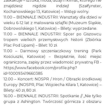
zaskakuje – sztuka, moda, dizajn i klimat, którego nie
znajdziesz nigdzie indziej! (Szałfynster,
Kochanowskiego 13, Katowice) – Wstęp wolny.
11.00 – BIENNALE INDUSTRII: Warsztaty dla dzieci w
wieku 6-12 lat z malowania szlajfki (Muzeum Śląskie,
Dobrowolskiego 1, Katowice) – Bilety: wyprzedane.
11.00 – BIENNALE INDUSTRII: Spcer po Giszowcu
tropem wielkich przemysłowych historii (Zbiórka:
Plac Pod Lipami) – Bilet: 10 zł.
11.00 – Darmowy szczeniaczkowy trening (Park
Kościuszki, Katowice) – Bezpłatnie, ilość miejsc
ograniczona, zapisy przez wiadomość prywatną FB -
https://www.facebook.com/profile.php?
id=100093419660385
12.00 – Koncert: NOSPR / Hron / Obrazki środkowej
Europy (NOSPR, Plac Wojciecha Kilara 1, Katowice) –
Bilety: 40 zł, 80 zł.
16.00 – BIENNALE INDUSTRII: Spotkanie // „Nie tylko
grupa z Ashington. Twórczość górnicza z obszaru