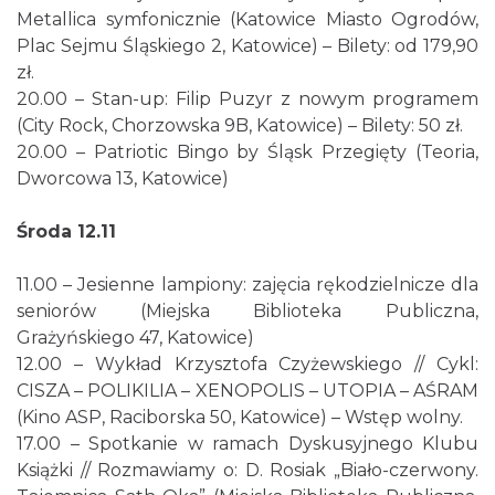
Metallica symfonicznie (Katowice Miasto Ogrodów,
Plac Sejmu Śląskiego 2, Katowice) – Bilety: od 179,90
zł.
20.00 – Stan-up: Filip Puzyr z nowym programem
17th WORLD BRIDGE SERIES – Katowice
(City Rock, Chorzowska 9B, Katowice) – Bilety: 50 zł.
2026
20.00 – Patriotic Bingo by Śląsk Przegięty (Teoria,
Katowice
Dworcowa 13, Katowice)
0.86 km
2026-08-20
Środa 12.11
11.00 – Jesienne lampiony: zajęcia rękodzielnicze dla
seniorów (Miejska Biblioteka Publiczna,
Grażyńskiego 47, Katowice)
12.00 – Wykład Krzysztofa Czyżewskiego // Cykl:
CISZA – POLIKILIA – XENOPOLIS – UTOPIA – AŚRAM
OFF Festival 2026
(Kino ASP, Raciborska 50, Katowice) – Wstęp wolny.
Katowice
17.00 – Spotkanie w ramach Dyskusyjnego Klubu
1.97 km
2026-08-07
Książki // Rozmawiamy o: D. Rosiak „Biało-czerwony.