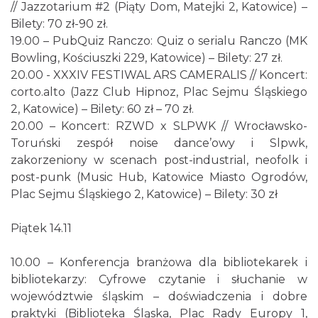
Koncert Sandry w Gliwicach
// Jazzotarium #2 (Piąty Dom, Matejki 2, Katowice) –
Gliwice
Bilety: 70 zł-90 zł.
21.67 km
2026-10-16
19.00 – PubQuiz Ranczo: Quiz o serialu Ranczo (MK
Bowling, Kościuszki 229, Katowice) – Bilety: 27 zł.
20.00 - XXXIV FESTIWAL ARS CAMERALIS // Koncert:
corto.alto (Jazz Club Hipnoz, Plac Sejmu Śląskiego
2, Katowice) – Bilety: 60 zł – 70 zł.
20.00 – Koncert: RZWD x SLPWK // Wrocławsko-
Toruński zespół noise dance’owy i Slpwk,
zakorzeniony w scenach post-industrial, neofolk i
Święto Ziół w pszczyńskim skansenie
post-punk (Music Hub, Katowice Miasto Ogrodów,
Pszczyna
Plac Sejmu Śląskiego 2, Katowice) – Bilety: 30 zł
28.38 km
2026-08-15
Piątek 14.11
10.00 – Konferencja branżowa dla bibliotekarek i
bibliotekarzy: Cyfrowe czytanie i słuchanie w
województwie śląskim – doświadczenia i dobre
praktyki (Biblioteka Śląska, Plac Rady Europy 1,