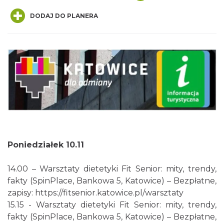
DODAJ DO PLANERA
Muzyka zespołu Metallica symfonicznie
2026
Katowice
0.59 km
2026-11-14
Poniedziałek 10.11
14.00 – Warsztaty dietetyki Fit Senior: mity, trendy,
fakty (SpinPlace, Bankowa 5, Katowice) – Bezpłatne,
zapisy: https://fitsenior.katowice.pl/warsztaty
15.15 - Warsztaty dietetyki Fit Senior: mity, trendy,
Alicja Majewska & Włodzimierz Korcz &
fakty (SpinPlace, Bankowa 5, Katowice) – Bezpłatne,