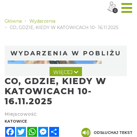
0
Główna
Wydarzenia
CO, GDZIE, KIEDY W KATOWICACH 10- 16.11.2025
WYDARZENIA W POBLIŻU
WIĘCEJ
CO, GDZIE, KIEDY W
KATOWICACH 10-
16.11.2025
CO, GDZIE, KIEDY W KATOWICACH 3-
Miejscowość:
9.08.2026
KATOWICE
Katowice
Facebook
Twitter
WhatsApp
Messenger
Share
0.00 km
2026-08-03
ODSŁUCHAJ TEKST