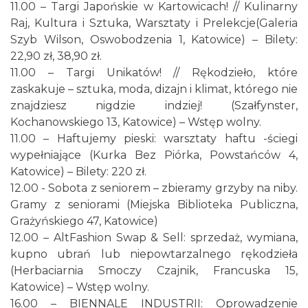
11.00 – Targi Japońskie w Kartowicach! // Kulinarny
Raj, Kultura i Sztuka, Warsztaty i Prelekcje(Galeria
Szyb Wilson, Oswobodzenia 1, Katowice) – Bilety:
22,90 zł, 38,90 zł.
11.00 – Targi Unikatów! // Rękodzieło, które
zaskakuje – sztuka, moda, dizajn i klimat, którego nie
znajdziesz nigdzie indziej! (Szałfynster,
Kochanowskiego 13, Katowice) – Wstęp wolny.
11.00 – Haftujemy pieski: warsztaty haftu -ściegi
wypełniające (Kurka Bez Piórka, Powstańców 4,
Katowice) – Bilety: 220 zł.
12.00 - Sobota z seniorem – zbieramy grzyby na niby.
Gramy z seniorami (Miejska Biblioteka Publiczna,
Grażyńskiego 47, Katowice)
12.00 – AltFashion Swap & Sell: sprzedaż, wymiana,
kupno ubrań lub niepowtarzalnego rękodzieła
(Herbaciarnia Smoczy Czajnik, Francuska 15,
Katowice) – Wstęp wolny.
16.00 – BIENNALE INDUSTRII: Oprowadzenie