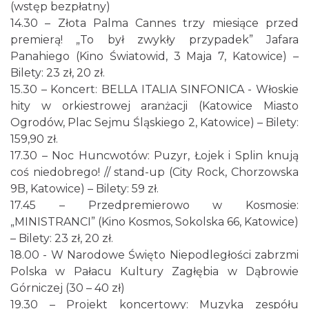
(wstęp bezpłatny)
14.30 – Złota Palma Cannes trzy miesiące przed
premierą! „To był zwykły przypadek” Jafara
Myslovitz - Sentymentalny powrót do lat
Panahiego (Kino Światowid, 3 Maja 7, Katowice) –
2000
Bilety: 23 zł, 20 zł.
Katowice
15.30 – Koncert: BELLA ITALIA SINFONICA - Włoskie
0.79 km
2026-11-15
hity w orkiestrowej aranżacji (Katowice Miasto
Ogrodów, Plac Sejmu Śląskiego 2, Katowice) – Bilety:
159,90 zł.
17.30 – Noc Huncwotów: Puzyr, Łojek i Splin knują
coś niedobrego! // stand-up (City Rock, Chorzowska
9B, Katowice) – Bilety: 59 zł.
17.45 – Przedpremierowo w Kosmosie:
„MINISTRANCI” (Kino Kosmos, Sokolska 66, Katowice)
Poland Bachaturo Festiwal
– Bilety: 23 zł, 20 zł.
Katowice
18.00 - W Narodowe Święto Niepodległości zabrzmi
0.86 km
2026-08-14
Polska w Pałacu Kultury Zagłębia w Dąbrowie
Górniczej (30 – 40 zł)
19.30 – Projekt koncertowy: Muzyka zespółu