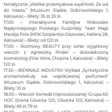
tematyczne „Wielkie przemysłowe wędrówki. Ze wsi
do miasta.” (Muzeum Śląskie, Dobrowolskiego 1,
Katowice) – Bilety: 35 zł, 25 zł.
17.00 – Interaktywne Familijne Widowisko
Najsłynniejszego Polskiego Iluzjonisty: Teatr Magii
Macieja Pola (MDK Szopienice-Giszowiec, Hallera 28,
Katowice) – Bilety: od 120 zł.
17.00 – Rozmowy BEAUTY przy winie: wyjątkowy
wieczór z Agnieszką Pindel – doświadczoną
kosmetolog (Fine Wine, Chopina 1, Katowice) – Bilety
120 zł.
17.30 – BIENNALE INDUSTRII: Wykład „Syntetyczne
aromamolekuły we współczesnej perfumerii”
(Muzeum Śląskie, Dobrowolskiego 1, Katowice) –
Bilety: 10 zł.
18.00 – Wieczór Komedii Improwizowanej: Grupa AD
HOC (Scena Gliwicka 120, Gliwicka 120, Katowice) –
Bilety: 69 zł, 79 zł.