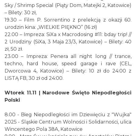
Henryk Miśkiewicz – 75 lat Mistrza i Goście
Sky / Shrimp Special (Piąty Dom, Matejki 2, Katowice)
Katowice
– Bilety: 30 zł,
0.70 km
2026-10-18
19.30 – Film P. Sorrentino z prelekcją z okazji 60.
urodzin kina: „WIELKIE PIĘKNO” (16 zł)
22.00 – Impreza: SiXa x Macrodosing #11: bday trip! //
2 Urodziny (SiXa, 3 Maja 23/3, Katowice) – Bilety: 40
zł, 50 zł.
23.00 – Impreza: Penera all night long // trance,
techno, hard house, speed garage i rave (CEL,
Dworcowa 4, Katowice) – Bilety: 10 zł do 24:00 z
LORD OF THE DANCE - 30th Anniversary
LISTĄ FB, 30 zł od 24:00.
Tour
Katowice
Wtorek 11.11 | Narodowe Święto Niepodległości
0.71 km
2026-12-11
Polski
8.00 - Bieg Niepodległości im Dziewięciu z "Wujka"
2025 - Śląskie Centrum Wolności i Solidarności, ulica
Wincentego Pola 38A, Katowice