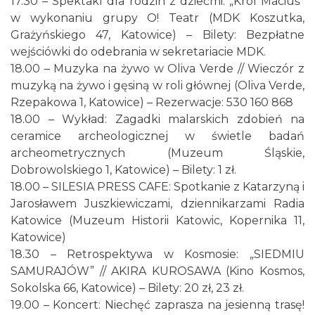
17.30 – Spektakl dla rodzin z dziećmi: „Król Maciuś”
4.81 km
2026-12-13
w wykonaniu grupy O! Teatr (MDK Koszutka,
Grażyńskiego 47, Katowice) – Bilety: Bezpłatne
wejściówki do odebrania w sekretariacie MDK.
18.00 – Muzyka na żywo w Oliva Verde // Wieczór z
muzyką na żywo i gęsiną w roli głównej (Oliva Verde,
Rzepakowa 1, Katowice) – Rezerwacje: 530 160 868
18.00 – Wykład: Zagadki malarskich zdobień na
ceramice archeologicznej w świetle badań
Wystawa prof. Włodzimierza
archeometrycznych (Muzeum Śląskie,
Kwiatkowskiego w Tichauer Art Gallery
Dobrowolskiego 1, Katowice) – Bilety: 1 zł.
Tychy
18.00 – SILESIA PRESS CAFE: Spotkanie z Katarzyną i
12.96 km
2026-07-31
Jarosławem Juszkiewiczami, dziennikarzami Radia
Katowice (Muzeum Historii Katowic, Kopernika 11,
Katowice)
18.30 – Retrospektywa w Kosmosie: „SIEDMIU
SAMURAJÓW” // AKIRA KUROSAWA (Kino Kosmos,
Sokolska 66, Katowice) – Bilety: 20 zł, 23 zł.
19.00 – Koncert: Niechęć zaprasza na jesienną trasę!