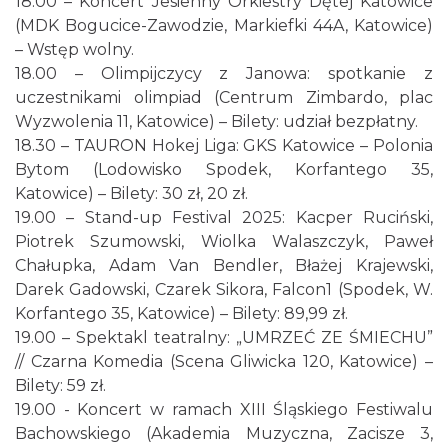
18.00 – Koncert Jesienny Orkiestry Dętej Katowice
(MDK Bogucice-Zawodzie, Markiefki 44A, Katowice)
– Wstęp wolny.
18.00 – Olimpijczycy z Janowa: spotkanie z
uczestnikami olimpiad (Centrum Zimbardo, plac
Wyzwolenia 11, Katowice) – Bilety: udział bezpłatny.
18.30 – TAURON Hokej Liga: GKS Katowice – Polonia
Bytom (Lodowisko Spodek, Korfantego 35,
Katowice) – Bilety: 30 zł, 20 zł.
19.00 – Stand-up Festival 2025: Kacper Ruciński,
Piotrek Szumowski, Wiolka Walaszczyk, Paweł
Chałupka, Adam Van Bendler, Błażej Krajewski,
Darek Gadowski, Czarek Sikora, Falcon1 (Spodek, W.
Korfantego 35, Katowice) – Bilety: 89,99 zł.
19.00 – Spektakl teatralny: „UMRZEĆ ZE ŚMIECHU”
// Czarna Komedia (Scena Gliwicka 120, Katowice) –
Bilety: 59 zł.
19.00 - Koncert w ramach XIII Śląskiego Festiwalu
Bachowskiego (Akademia Muzyczna, Zacisze 3,