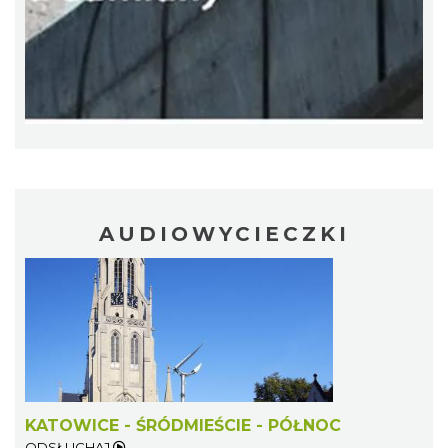
AUDIOWYCIECZKI
KATOWICE - ŚRÓDMIEŚCIE - PÓŁNOC
ODSŁUCHAJ