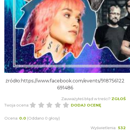
Zimna Połówka & Ćwiartka czyli Extremalny
Półmaraton oraz Ćwierćmaraton Jurajski
Niegowonice
14.05 km
2026-12-19
źródło:
https://www.facebook.com/events/918756122
691486
Zauważyłeś błąd w treści?
ZGŁOŚ
Twoja ocena:
DODAJ OCENĘ
Ocena:
0.0
(Oddano 0 głosy)
Festiwal Miłośników Koni i Muzyki "Z
Wyświetlenia:
532
Kopyta"