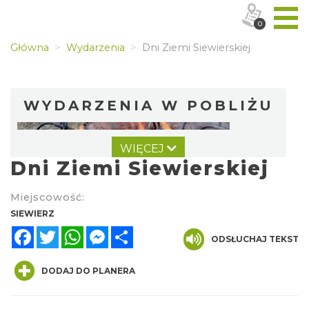
0
Główna
Wydarzenia
Dni Ziemi Siewierskiej
WYDARZENIA W POBLIŻU
WIĘCEJ
Dni Ziemi Siewierskiej
Miejscowość:
SIEWIERZ
Facebook
Twitter
WhatsApp
Messenger
Share
Światowy Festiwal Prażonek w Porębie
ODSŁUCHAJ TEKST
Poręba
6.92 km
2026-09-05
DODAJ DO PLANERA