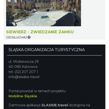
Międzynarodowy Turniej Rycerski w
Podzamczu 2026
Podzamcze
SIEWIERZ - ZWIEDZANIE ZAMKU
19.84 km
2026-08-22
ODSŁUCHAJ
ŚLĄSKA ORGANIZACJA TURYSTYCZNA
ul. Mickiewicza 29
40-085 Katowice
tel. (32) 207 207 1
info@slaskie.travel
AEROPIKNIK - BALONIADA na Zamku
Ogrodzieniec
Portal powstał w ramach projektu
Podzamcze
Mobilne Śląskie
19.84 km
2026-08-08
Darmowa aplikacja
SLASKIE.travel
dostępna na