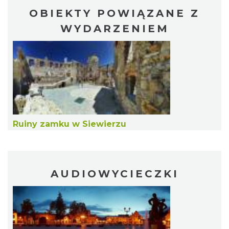
OBIEKTY POWIĄZANE Z
WYDARZENIEM
Podzamcze
19.81 km
2026-09-04
Ruiny zamku w Siewierzu
AUDIOWYCIECZKI
Podzamcze
19.81 km
2026-09-11