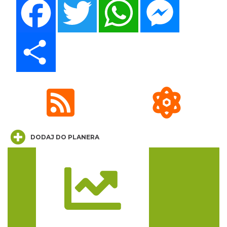
15.75 km
2026-08-16
Share
Kalendarium Wydarzeń Jurajskich 2026
17.79 km
2026-03-04
DODAJ DO PLANERA
Trasa
Dożynki Powiatowo-Gminne w Żarkach
2026