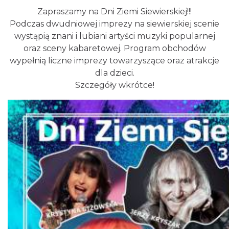
Zapraszamy na Dni Ziemi Siewierskiej!!!
Podczas dwudniowej imprezy na siewierskiej scenie
wystąpią znani i lubiani artyści muzyki popularnej
oraz sceny kabaretowej. Program obchodów
wypełnią liczne imprezy towarzyszące oraz atrakcje
Metal vs Core Zawiercie 2026
dla dzieci.
Zawiercie
12.35 km
2026-09-05
Szczegóły wkrótce!
XIII Myszkowska Ósemka 2026 – bieg
uliczny w Myszkowie na dystansie 8 km
Myszków
13.26 km
2026-09-06